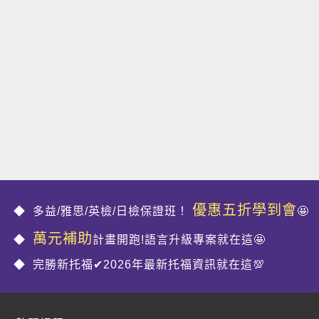
優惠五折學到會
多益/雅思/英檢/日檢保證班！
🤩
萬元補助
計畫開跑!語言升級專案就在這🤩
完勝新托福✔2026年最新托福資訊就在這💯