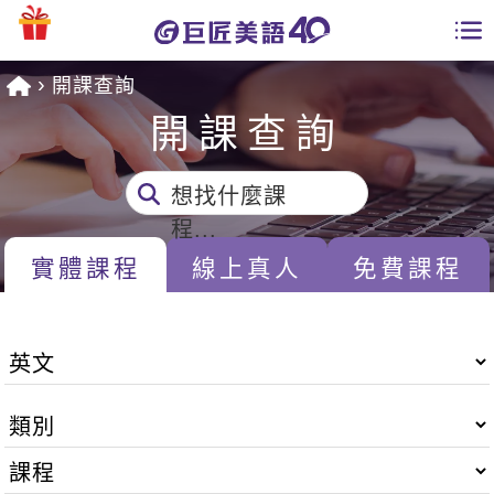
開課查詢
學員專區
開課查詢
課程總覽
想找什麼課
日語課程總表
開課查詢
程...
英文課程總表
實體課程
線上真人
免費課程
全國分校
英文會話
免費資源
商用英文
英文部落格
師資團隊
英文檢定
多益秒學堂
學習分享
能力養成
TOEIC 多益課程