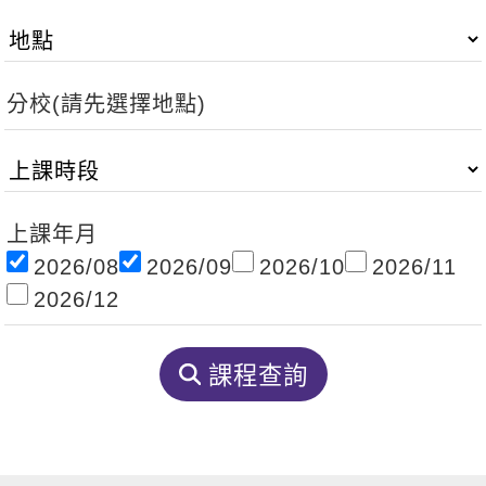
影音學英文
學員故事
IELTS 雅思課程
校園贊助
特色課程
自然發音
英文能力測驗
GEPT 全民英檢課程
學員讚出來
英文聽力養成
線上真人
主題課程
企業服務
分校(請先選擇地點)
TOEFL 托福課程
開口溜英文
活動花絮
英語俱樂部
更多
日語
Recruiting
旅遊英文
ECAM
韓語
一對一家教
基礎字彙
Let's Talk
上課年月
西班牙語
企業訓練
2026/08
2026/09
2026/10
2026/11
情境閱讀
外語即時通
點讀筆教材
2026/12
英文文法技巧
兒童美語
數位學習教材
英文寫作
課程查詢
Cengage TED Talks
CNN聽力強化