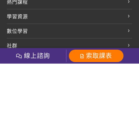
熱門課程
英文會話
學習資源
開口溜英文
英文部落格
數位學習
多益課程
開課查詢
巨匠美語數位學院
雅思課程
社群
學員專區
巨匠日語數位學院
線上諮詢
索取課表
全民英檢
就愛嗑英文吐司FB
Line 官方帳號
巨匠教育集團
巨匠電腦數位學院
商用英文
就愛嗑英文吐司IG
巨匠教育集團
其他
粉絲團
Line官方
影音
Instagram
英文有益思FB
巨匠線上真人
關於我們
OneのJapan粉絲團
巨匠東大日語
人才招募
巨匠美語YouTube
i World JR
Recruiting
OneのJapan YouTube
窩課360
講師專區
周一至周五09：00-18：00
巨匠電腦
免付費客服專線：0800-231-381
防詐騙提醒
巨匠電腦直播教學
巨匠美語版權所有