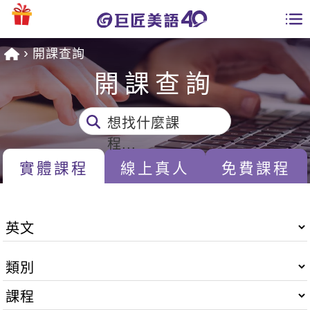
開課查詢
學員專區
開課查詢
課程總覽
想找什麼課
日語課程總表
開課查詢
程...
英文課程總表
實體課程
線上真人
免費課程
全國分校
英文會話
免費資源
商用英文
英文部落格
師資團隊
英文檢定
多益秒學堂
學習分享
能力養成
TOEIC 多益課程