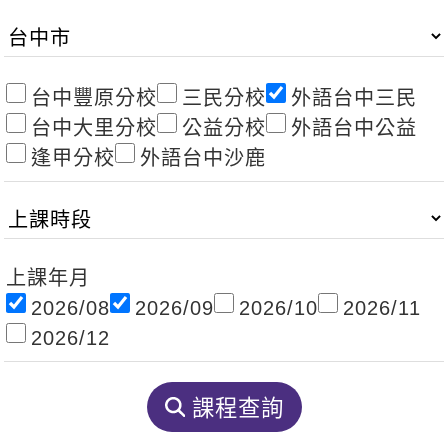
影音學英文
學員故事
IELTS 雅思課程
校園贊助
特色課程
自然發音
英文能力測驗
GEPT 全民英檢課程
學員讚出來
英文聽力養成
線上真人
主題課程
企業服務
台中豐原分校
三民分校
外語台中三民
TOEFL 托福課程
開口溜英文
活動花絮
台中大里分校
公益分校
外語台中公益
英語俱樂部
更多
日語
Recruiting
逢甲分校
外語台中沙鹿
旅遊英文
ECAM
韓語
一對一家教
基礎字彙
Let's Talk
西班牙語
企業訓練
情境閱讀
外語即時通
點讀筆教材
上課年月
英文文法技巧
兒童美語
2026/08
2026/09
2026/10
2026/11
數位學習教材
2026/12
英文寫作
Cengage TED Talks
課程查詢
CNN聽力強化