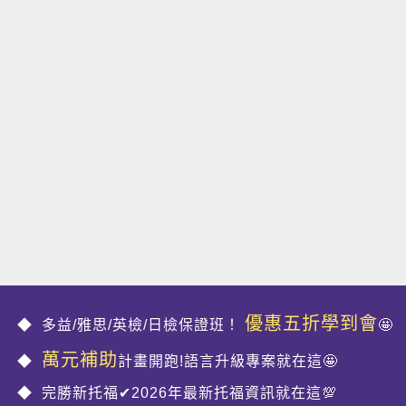
優惠五折學到會
多益/雅思/英檢/日檢保證班！
🤩
萬元補助
計畫開跑!語言升級專案就在這🤩
完勝新托福✔2026年最新托福資訊就在這💯