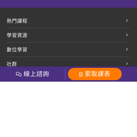
熱門課程
英文會話
學習資源
開口溜英文
英文部落格
數位學習
多益課程
開課查詢
巨匠美語數位學院
雅思課程
社群
學員專區
巨匠日語數位學院
線上諮詢
索取課表
全民英檢
就愛嗑英文吐司FB
Line 官方帳號
巨匠教育集團
巨匠電腦數位學院
商用英文
就愛嗑英文吐司IG
巨匠教育集團
其他
粉絲團
Line官方
影音
Instagram
英文有益思FB
巨匠線上真人
關於我們
OneのJapan粉絲團
巨匠東大日語
人才招募
巨匠美語YouTube
i World JR
Recruiting
OneのJapan YouTube
窩課360
講師專區
周一至周五09：00-18：00