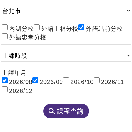
影音學英文
學員故事
IELTS 雅思課程
校園贊助
特色課程
自然發音
英文能力測驗
GEPT 全民英檢課程
學員讚出來
英文聽力養成
線上真人
主題課程
企業服務
內湖分校
外語士林分校
外語站前分校
TOEFL 托福課程
開口溜英文
活動花絮
外語忠孝分校
英語俱樂部
更多
日語
Recruiting
旅遊英文
ECAM
韓語
一對一家教
基礎字彙
Let's Talk
西班牙語
企業訓練
上課年月
情境閱讀
外語即時通
點讀筆教材
2026/08
2026/09
2026/10
2026/11
英文文法技巧
兒童美語
2026/12
數位學習教材
英文寫作
課程查詢
Cengage TED Talks
CNN聽力強化