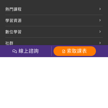
熱門課程
英文會話
學習資源
開口溜英文
英文部落格
數位學習
多益課程
開課查詢
巨匠美語數位學院
雅思課程
社群
學員專區
巨匠日語數位學院
線上諮詢
索取課表
全民英檢
就愛嗑英文吐司FB
Line 官方帳號
巨匠教育集團
巨匠電腦數位學院
商用英文
就愛嗑英文吐司IG
巨匠教育集團
其他
粉絲團
Line官方
影音
Instagram
英文有益思FB
巨匠線上真人
關於我們
OneのJapan粉絲團
巨匠東大日語
人才招募
巨匠美語YouTube
i World JR
Recruiting
OneのJapan YouTube
窩課360
講師專區
周一至周五09：00-18：00
巨匠電腦
免付費客服專線：0800-231-381
防詐騙提醒