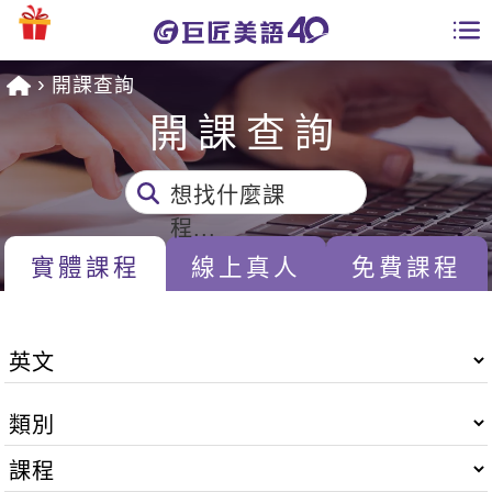
開課查詢
學員專區
開課查詢
課程總覽
想找什麼課
日語課程總表
開課查詢
程...
英文課程總表
實體課程
線上真人
免費課程
全國分校
英文會話
免費資源
商用英文
英文部落格
師資團隊
英文檢定
多益秒學堂
學習分享
能力養成
TOEIC 多益課程