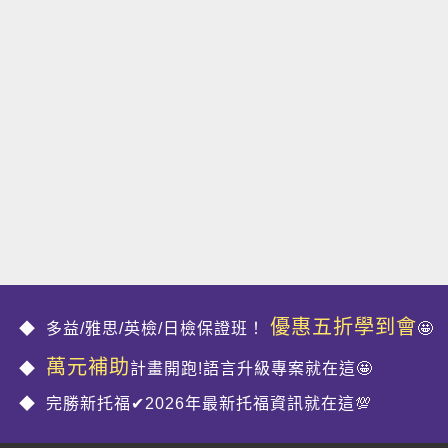
優惠五折學到會
多益/雅思/英檢/日檢保證班！
🤩
萬元補助
計畫開跑!語言升級專案就在這🤩
完勝新托福✔2026年最新托福資訊就在這💯