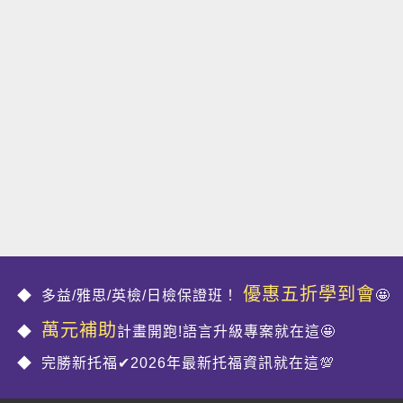
優惠五折學到會
多益/雅思/英檢/日檢保證班！
🤩
萬元補助
計畫開跑!語言升級專案就在這🤩
完勝新托福✔2026年最新托福資訊就在這💯