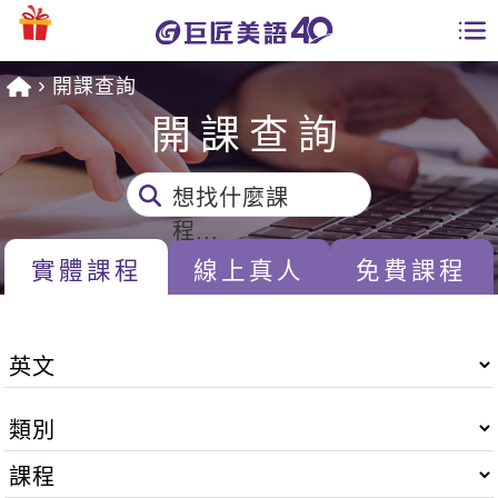
開課查詢
學員專區
開課查詢
課程總覽
想找什麼課
日語課程總表
開課查詢
程...
英文課程總表
實體課程
線上真人
免費課程
全國分校
英文會話
免費資源
商用英文
英文部落格
師資團隊
英文檢定
多益秒學堂
學習分享
能力養成
TOEIC 多益課程