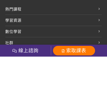
熱門課程
英文會話
學習資源
開口溜英文
英文部落格
數位學習
多益課程
開課查詢
巨匠美語數位學院
雅思課程
社群
學員專區
巨匠日語數位學院
線上諮詢
索取課表
全民英檢
就愛嗑英文吐司FB
Line 官方帳號
巨匠教育集團
巨匠電腦數位學院
商用英文
就愛嗑英文吐司IG
巨匠教育集團
其他
粉絲團
Line官方
影音
Instagram
英文有益思FB
巨匠線上真人
關於我們
OneのJapan粉絲團
巨匠東大日語
人才招募
巨匠美語YouTube
i World JR
Recruiting
OneのJapan YouTube
窩課360
講師專區
周一至周五09：00-18：00
巨匠電腦
免付費客服專線：0800-231-381
防詐騙提醒