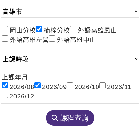
影音學英文
學員故事
IELTS 雅思課程
校園贊助
特色課程
自然發音
英文能力測驗
GEPT 全民英檢課程
學員讚出來
英文聽力養成
線上真人
主題課程
企業服務
岡山分校
楠梓分校
外語高雄鳳山
TOEFL 托福課程
開口溜英文
活動花絮
外語高雄左營
外語高雄中山
英語俱樂部
更多
日語
Recruiting
旅遊英文
ECAM
韓語
一對一家教
基礎字彙
Let's Talk
西班牙語
企業訓練
上課年月
情境閱讀
外語即時通
點讀筆教材
2026/08
2026/09
2026/10
2026/11
英文文法技巧
兒童美語
2026/12
數位學習教材
英文寫作
課程查詢
Cengage TED Talks
CNN聽力強化