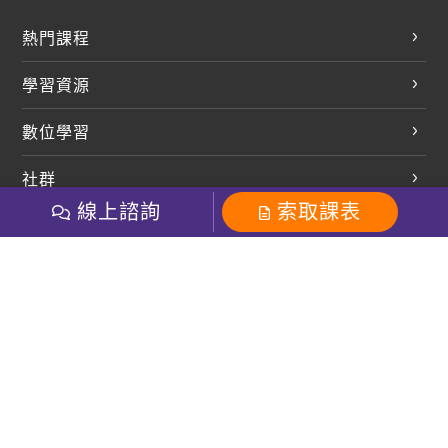
熱門課程
英文會話
學習資源
開口溜英文
英文部落格
數位學習
多益課程
開課查詢
巨匠美語數位學院
雅思課程
社群
學員專區
巨匠日語數位學院
線上諮詢
索取課表
全民英檢
就愛嗑英文吐司FB
Line 官方帳號
巨匠教育集團
巨匠電腦數位學院
商用英文
就愛嗑英文吐司IG
巨匠教育集團
其他
粉絲團
Line官方
影音
Instagram
英文有益思FB
巨匠線上真人
關於我們
OneのJapan粉絲團
巨匠東大日語
人才招募
巨匠美語YouTube
i World JR
Recruiting
OneのJapan YouTube
窩課360
講師專區
周一至周五09：00-18：00
巨匠電腦
免付費客服專線：0800-231-381
防詐騙提醒