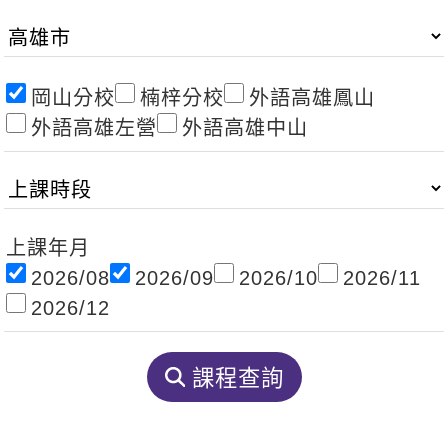
影音學英文
學員故事
IELTS 雅思課程
校園贊助
特色課程
自然發音
英文能力測驗
GEPT 全民英檢課程
學員讚出來
英文聽力養成
線上真人
主題課程
企業服務
岡山分校
楠梓分校
外語高雄鳳山
TOEFL 托福課程
開口溜英文
活動花絮
外語高雄左營
外語高雄中山
英語俱樂部
更多
日語
Recruiting
旅遊英文
ECAM
韓語
一對一家教
基礎字彙
Let's Talk
西班牙語
企業訓練
上課年月
情境閱讀
外語即時通
點讀筆教材
2026/08
2026/09
2026/10
2026/11
英文文法技巧
兒童美語
2026/12
數位學習教材
英文寫作
課程查詢
Cengage TED Talks
CNN聽力強化