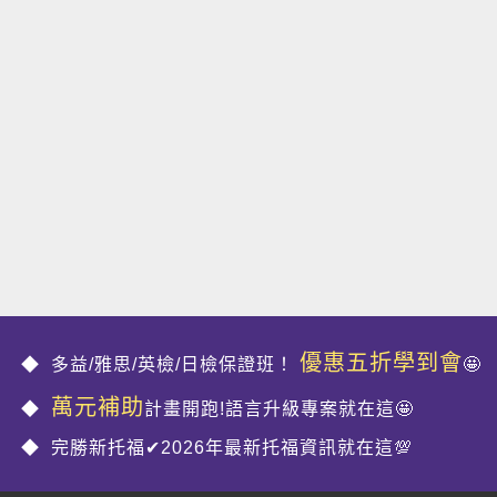
優惠五折學到會
多益/雅思/英檢/日檢保證班！
🤩
萬元補助
計畫開跑!語言升級專案就在這🤩
完勝新托福✔2026年最新托福資訊就在這💯