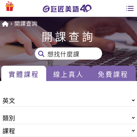
開課查詢
學員專區
開課查詢
課程總覽
想找什麼課
日語課程總表
開課查詢
程...
英文課程總表
實體課程
線上真人
免費課程
全國分校
英文會話
免費資源
商用英文
英文部落格
師資團隊
英文檢定
多益秒學堂
學習分享
能力養成
TOEIC 多益課程