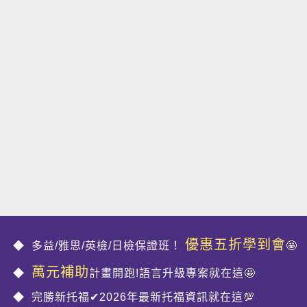
優惠五折學到會
多益/雅思/英檢/日檢保證班！
🤩
萬元補助
計畫開跑!語言升級專案就在這🤩
完勝新托福✔2026年最新托福資訊就在這💯