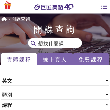
開課查詢
學員專區
開課查詢
課程總覽
想找什麼課
日語課程總表
開課查詢
程...
英文課程總表
實體課程
線上真人
免費課程
全國分校
英文會話
免費資源
商用英文
英文部落格
師資團隊
英文檢定
多益秒學堂
學習分享
能力養成
TOEIC 多益課程