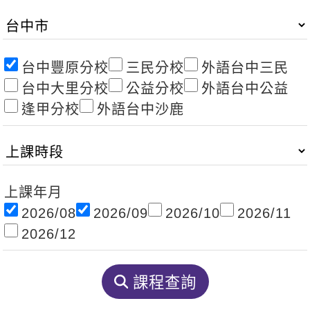
影音學英文
學員故事
IELTS 雅思課程
校園贊助
特色課程
自然發音
英文能力測驗
GEPT 全民英檢課程
學員讚出來
英文聽力養成
線上真人
主題課程
企業服務
台中豐原分校
三民分校
外語台中三民
TOEFL 托福課程
開口溜英文
活動花絮
台中大里分校
公益分校
外語台中公益
英語俱樂部
更多
日語
Recruiting
逢甲分校
外語台中沙鹿
旅遊英文
ECAM
韓語
一對一家教
基礎字彙
Let's Talk
西班牙語
企業訓練
情境閱讀
外語即時通
點讀筆教材
上課年月
英文文法技巧
兒童美語
2026/08
2026/09
2026/10
2026/11
數位學習教材
2026/12
英文寫作
Cengage TED Talks
課程查詢
CNN聽力強化