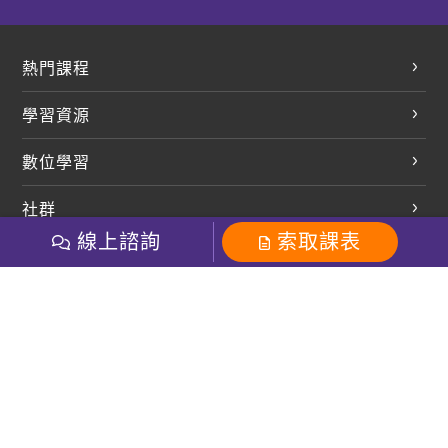
熱門課程
英文會話
學習資源
開口溜英文
英文部落格
數位學習
多益課程
開課查詢
巨匠美語數位學院
雅思課程
社群
學員專區
巨匠日語數位學院
線上諮詢
索取課表
全民英檢
就愛嗑英文吐司FB
Line 官方帳號
巨匠教育集團
巨匠電腦數位學院
商用英文
就愛嗑英文吐司IG
巨匠教育集團
其他
粉絲團
Line官方
影音
Instagram
英文有益思FB
巨匠線上真人
關於我們
OneのJapan粉絲團
巨匠東大日語
人才招募
巨匠美語YouTube
i World JR
Recruiting
OneのJapan YouTube
窩課360
講師專區
周一至周五09：00-18：00