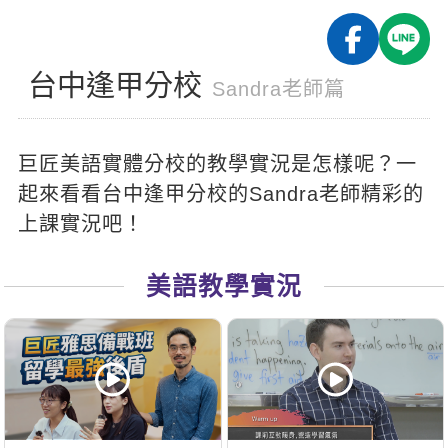
影音學英文
學員故事
IELTS 雅思課程
校園贊助
特色課程
自然發音
英文能力測驗
GEPT 全民英檢課程
學員讚出來
台中逢甲分校
英文聽力養成
線上真人
主題課程
Sandra老師篇
企業服務
TOEFL 托福課程
開口溜英文
活動花絮
英語俱樂部
更多
日語
Recruiting
巨匠美語實體分校的教學實況是怎樣呢？一
旅遊英文
ECAM
韓語
一對一家教
起來看看台中逢甲分校的Sandra老師精彩的
基礎字彙
Let's Talk
西班牙語
上課實況吧！
企業訓練
情境閱讀
外語即時通
點讀筆教材
美語教學實況
英文文法技巧
兒童美語
數位學習教材
英文寫作
Cengage TED Talks
CNN聽力強化