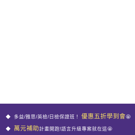
優惠五折學到會
多益/雅思/英檢/日檢保證班！
🤩
萬元補助
計畫開跑!語言升級專案就在這🤩