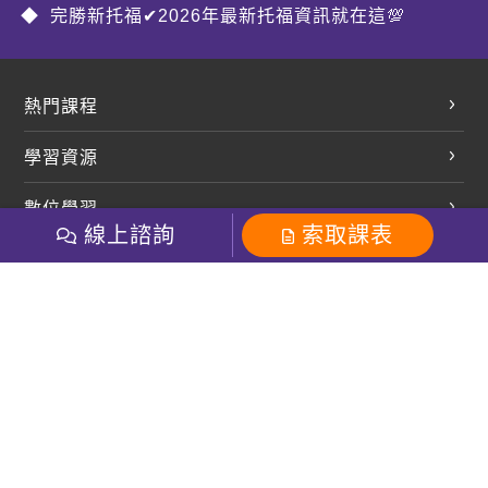
完勝新托福✔2026年最新托福資訊就在這💯
熱門課程
英文會話
學習資源
開口溜英文
英文部落格
數位學習
多益課程
開課查詢
線上諮詢
索取課表
巨匠美語數位學院
雅思課程
社群
學員專區
巨匠日語數位學院
全民英檢
就愛嗑英文吐司FB
Line 官方帳號
巨匠教育集團
粉絲團
Line官方
影音
Instagram
巨匠電腦數位學院
商用英文
就愛嗑英文吐司IG
巨匠教育集團
其他
英文有益思FB
巨匠線上真人
關於我們
OneのJapan粉絲團
巨匠東大日語
人才招募
巨匠美語YouTube
i World JR
Recruiting
OneのJapan YouTube