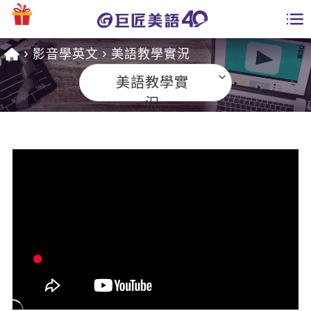
影音學英文
美語教學實況
學員專區
美語教學實
課程總覽
況
日語課程總表
開課查詢
英文課程總表
全國分校
英文會話
免費資源
商用英文
英文部落格
師資團隊
英文檢定
多益秒學堂
學習分享
能力養成
TOEIC 多益課程