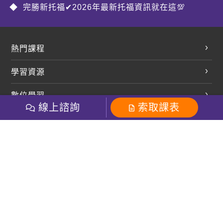
完勝新托福✔2026年最新托福資訊就在這💯
熱門課程
英文會話
學習資源
開口溜英文
英文部落格
數位學習
多益課程
開課查詢
線上諮詢
索取課表
巨匠美語數位學院
雅思課程
社群
學員專區
巨匠日語數位學院
全民英檢
就愛嗑英文吐司FB
Line 官方帳號
巨匠教育集團
粉絲團
Line官方
影音
Instagram
巨匠電腦數位學院
商用英文
就愛嗑英文吐司IG
巨匠教育集團
其他
英文有益思FB
巨匠線上真人
關於我們
OneのJapan粉絲團
巨匠東大日語
人才招募
巨匠美語YouTube
i World JR
Recruiting
OneのJapan YouTube