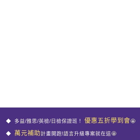
優惠五折學到會
多益/雅思/英檢/日檢保證班！
🤩
萬元補助
計畫開跑!語言升級專案就在這🤩