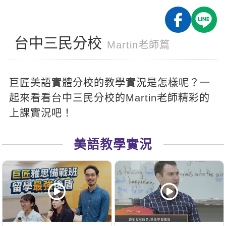
影音學英文
學員故事
IELTS 雅思課程
校園贊助
特色課程
自然發音
英文能力測驗
GEPT 全民英檢課程
學員讚出來
台中三民分校
英文聽力養成
線上真人
主題課程
Martin老師篇
企業服務
TOEFL 托福課程
開口溜英文
活動花絮
英語俱樂部
更多
日語
Recruiting
巨匠美語實體分校的教學實況是怎樣呢？一
旅遊英文
ECAM
韓語
一對一家教
起來看看台中三民分校的Martin老師精彩的
基礎字彙
Let's Talk
西班牙語
上課實況吧！
企業訓練
情境閱讀
外語即時通
點讀筆教材
美語教學實況
英文文法技巧
兒童美語
數位學習教材
英文寫作
TED Talks
CNN聽力強化