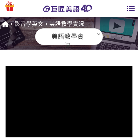
影音學英文
美語教學實況
學員專區
美語教學實
課程總覽
況
日語課程總表
開課查詢
英文課程總表
全國分校
英文會話
免費資源
商用英文
英文部落格
師資團隊
英文檢定
多益秒學堂
學習分享
能力養成
TOEIC 多益課程