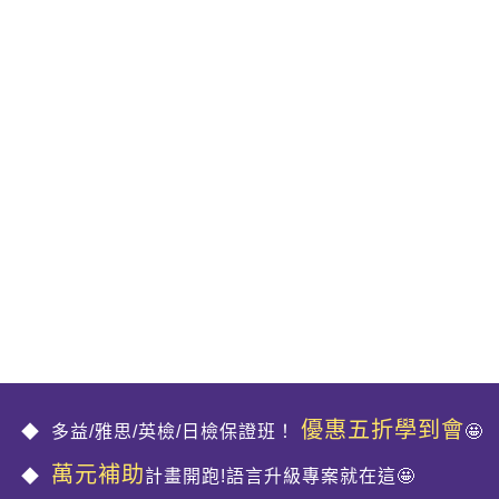
優惠五折學到會
多益/雅思/英檢/日檢保證班！
🤩
萬元補助
計畫開跑!語言升級專案就在這🤩