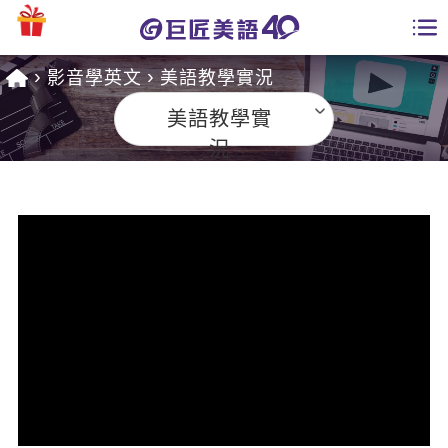
影音學英文
美語教學實況
學員專區
美語教學實
課程總覽
況
日語課程總表
開課查詢
英文課程總表
全國分校
英文會話
免費資源
商用英文
英文部落格
師資團隊
英文檢定
多益秒學堂
學習分享
能力養成
TOEIC 多益課程