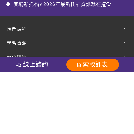
完勝新托福✔2026年最新托福資訊就在這💯
熱門課程
英文會話
學習資源
開口溜英文
英文部落格
數位學習
多益課程
開課查詢
線上諮詢
索取課表
巨匠美語數位學院
雅思課程
社群
學員專區
巨匠日語數位學院
全民英檢
就愛嗑英文吐司FB
Line 官方帳號
巨匠教育集團
粉絲團
Line官方
影音
Instagram
巨匠電腦數位學院
商用英文
就愛嗑英文吐司IG
巨匠教育集團
其他
英文有益思FB
巨匠線上真人
關於我們
OneのJapan粉絲團
巨匠東大日語
人才招募
巨匠美語YouTube
i World JR
Recruiting
OneのJapan YouTube