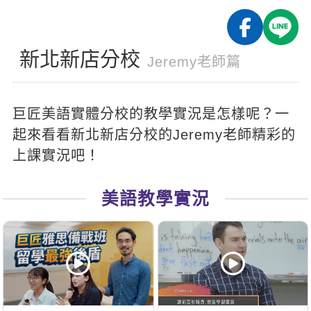
影音學英文
學員故事
IELTS 雅思課程
校園贊助
特色課程
自然發音
英文能力測驗
GEPT 全民英檢課程
學員讚出來
新北新店分校
英文聽力養成
線上真人
主題課程
Jeremy老師篇
企業服務
TOEFL 托福課程
開口溜英文
活動花絮
英語俱樂部
更多
日語
Recruiting
巨匠美語實體分校的教學實況是怎樣呢？一
旅遊英文
ECAM
韓語
一對一家教
起來看看新北新店分校的Jeremy老師精彩的
基礎字彙
Let's Talk
西班牙語
上課實況吧！
企業訓練
情境閱讀
外語即時通
點讀筆教材
美語教學實況
英文文法技巧
兒童美語
數位學習教材
英文寫作
TED Talks
CNN聽力強化