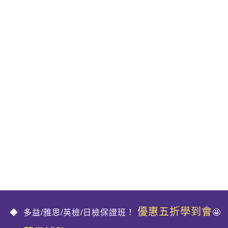
優惠五折學到會
多益/雅思/英檢/日檢保證班！
🤩