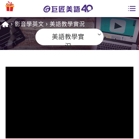
影音學英文
美語教學實況
學員專區
美語教學實
課程總覽
況
日語課程總表
開課查詢
英文課程總表
全國分校
英文會話
免費資源
商用英文
英文部落格
師資團隊
英文檢定
多益秒學堂
學習分享
能力養成
TOEIC 多益課程