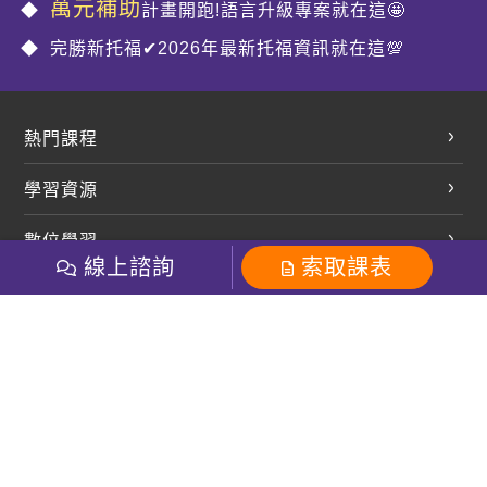
萬元補助
計畫開跑!語言升級專案就在這🤩
完勝新托福✔2026年最新托福資訊就在這💯
熱門課程
英文會話
學習資源
開口溜英文
英文部落格
數位學習
多益課程
開課查詢
線上諮詢
索取課表
巨匠美語數位學院
雅思課程
社群
學員專區
巨匠日語數位學院
全民英檢
就愛嗑英文吐司FB
Line 官方帳號
巨匠教育集團
粉絲團
Line官方
影音
Instagram
巨匠電腦數位學院
商用英文
就愛嗑英文吐司IG
巨匠教育集團
其他
英文有益思FB
巨匠線上真人
關於我們
OneのJapan粉絲團
巨匠東大日語
人才招募
巨匠美語YouTube