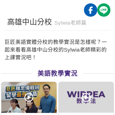
影音學英文
學員故事
IELTS 雅思課程
校園贊助
特色課程
自然發音
英文能力測驗
GEPT 全民英檢課程
學員讚出來
高雄中山分校
英文聽力養成
線上真人
主題課程
Sylwia老師篇
企業服務
TOEFL 托福課程
開口溜英文
活動花絮
英語俱樂部
更多
日語
Recruiting
巨匠美語實體分校的教學實況是怎樣呢？一
旅遊英文
ECAM
韓語
一對一家教
起來看看高雄中山分校的Sylwia老師精彩的
基礎字彙
Let's Talk
西班牙語
上課實況吧！
企業訓練
情境閱讀
外語即時通
點讀筆教材
美語教學實況
英文文法技巧
兒童美語
數位學習教材
英文寫作
Cengage TED Talks
CNN聽力強化