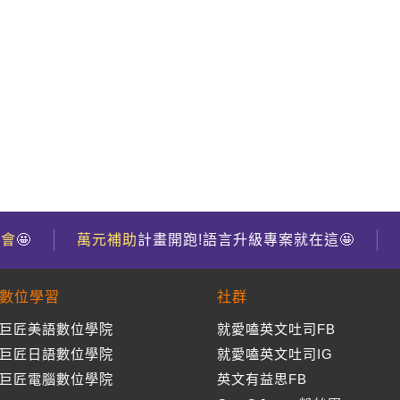
到會
🤩
萬元補助
計畫開跑!語言升級專案就在這🤩
數位學習
社群
巨匠美語數位學院
就愛嗑英文吐司FB
巨匠日語數位學院
就愛嗑英文吐司IG
巨匠電腦數位學院
英文有益思FB