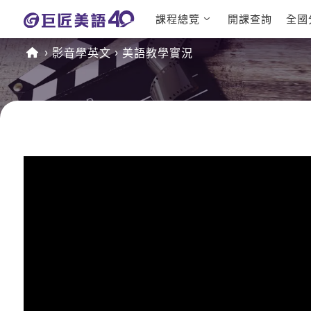
課程總覽
開課查詢
全國
日語課程總表
英文檢定
影音學英文
美語教學實況
英文課程總表
TOEIC
英文會話
IELTS
商用英文
GEPT 
TOEFL