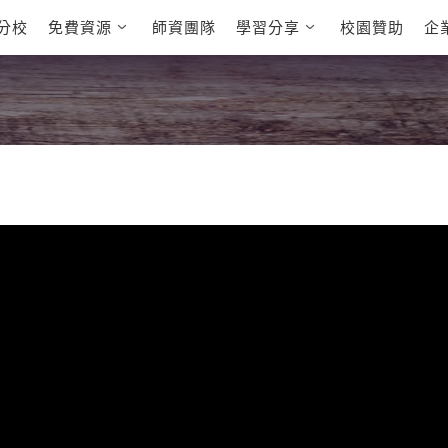
分校
免費資源
師資團隊
學習分享
校園贊助
企
英文部落格
多益秒學堂
學員故事
影音學英文
學員讚出來
英文能力
能力養成
 多益課程
自然發音
英文聽力養成
 雅思課程
開口溜英文
旅遊英文
全民英檢課程
基礎字彙
情境閱讀
E
 托福課程
英文文法技巧
英文寫作
L
TED Talks
CNN聽力強化
新聞英文