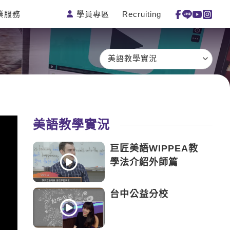
學員專區
Recruiting
業服務
測驗
活動花絮
特色課程
線上真人
更多
主題課程
日語
一對一家教
美語教學實況
英語俱樂部
韓語
企業訓練
CAM
西班牙語
點讀筆教材
et's Talk
外語即時通
數位學習教材
美語教學實況
兒童美語
巨匠美語WIPPEA教
學法介紹外師篇
台中公益分校