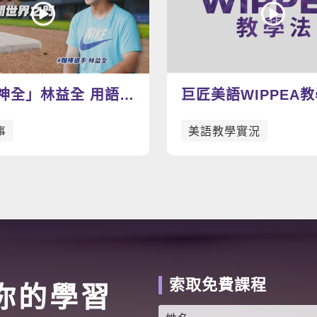
神全」林益全 用語言
巨匠美語WIPPEA
界之門
範影片
事
美語教學實況
索取免費課程
你的學習