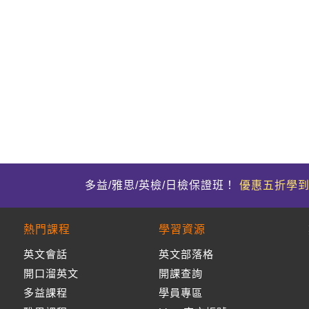
多益/雅思/英檢/日檢保證班！
優惠五折學
熱門課程
學習資源
英文會話
英文部落格
開口溜英文
開課查詢
多益課程
學員專區