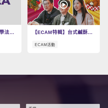
看更多影片
教學法示
【ECAM特輯】台式鹹酥雞
v.s. 美式炸雞 今天你想吃
ECAM活動
哪一道呢？🍗