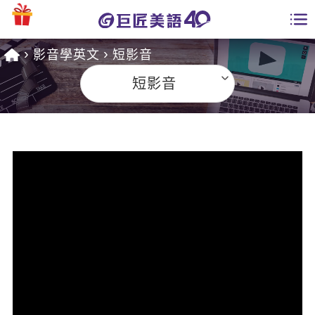
影音學英文
短影音
學員專區
短影音
課程總覽
日語課程總表
開課查詢
英文課程總表
全國分校
英文會話
免費資源
商用英文
英文部落格
師資團隊
英文檢定
多益秒學堂
學習分享
能力養成
TOEIC 多益課程