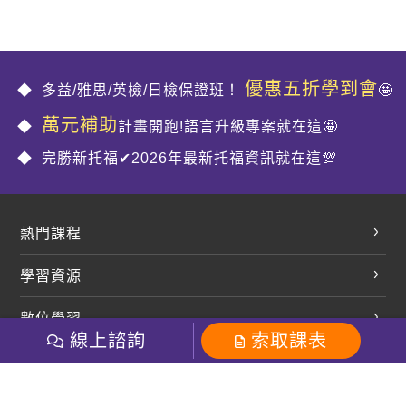
優惠五折學到會
多益/雅思/英檢/日檢保證班！
🤩
萬元補助
計畫開跑!語言升級專案就在這🤩
完勝新托福✔2026年最新托福資訊就在這💯
熱門課程
英文會話
學習資源
開口溜英文
英文部落格
數位學習
多益課程
開課查詢
線上諮詢
索取課表
巨匠美語數位學院
雅思課程
社群
學員專區
巨匠日語數位學院
全民英檢
就愛嗑英文吐司FB
Line 官方帳號
巨匠教育集團
粉絲團
Line官方
影音
Instagram