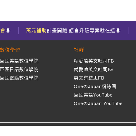
到會
🤩
萬元補助
計畫開跑!語言升級專案就在這🤩
數位學習
社群
巨匠美語數位學院
就愛嗑英文吐司FB
巨匠日語數位學院
就愛嗑英文吐司IG
巨匠電腦數位學院
英文有益思FB
OneのJapan粉絲團
巨匠美語YouTube
OneのJapan YouTube