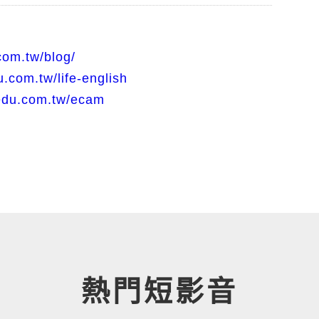
com.tw/blog/
.com.tw/life-english
edu.com.tw/ecam
熱門短影音