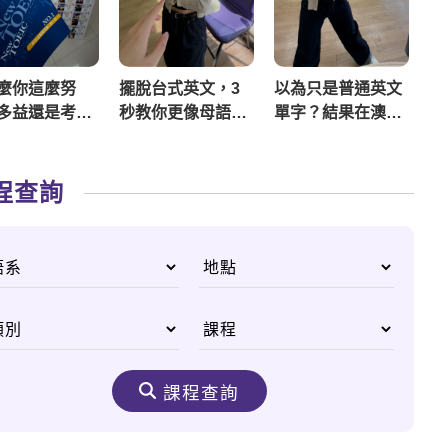
麼你這麼努
擺脫台式英文，3
以為只是普通英文
如
多益還是考不
秒教你更像母語者
單字？結果在澳洲
物
的說法
竟然變成18禁！？
關
🙈
程查詢
課程查詢