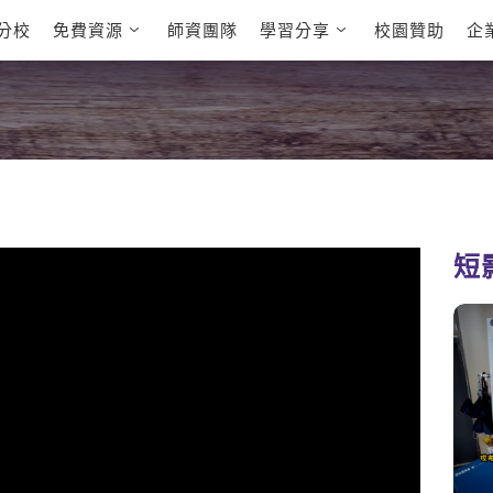
分校
免費資源
師資團隊
學習分享
校園贊助
企
英文部落格
多益秒學堂
學員故事
影音學英文
學員讚出來
英文能力
能力養成
多益課程
自然發音
英文聽力養成
雅思課程
開口溜英文
旅遊英文
全民英檢課
基礎字彙
情境閱讀
英文文法技巧
英文寫作
托福課程
短
Cengage TED
CNN聽力強化
Talks
新聞英文