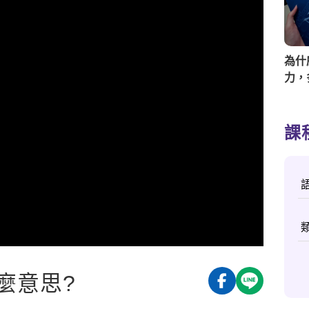
為什
力，
好？
課
麼意思?