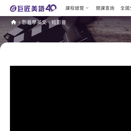
課程總覽
開課查詢
全國
日語課程總
英文檢定
影音學英文
短影音
表
TOEIC 
英文課程總
IELTS 
表
GEPT 
英文會話
程
商用英文
TOEFL 