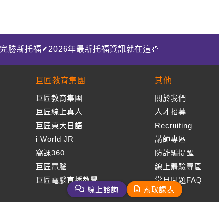
完勝新托福✔2026年最新托福資訊就在這💯
巨匠教育集團
其他
巨匠教育集團
關於我們
巨匠線上真人
人才招募
巨匠東大日語
Recruiting
i World JR
講師專區
窩課360
防詐騙提醒
巨匠電腦
線上體驗專區
巨匠電腦直播教學
常見問題FAQ
線上諮詢
索取課表