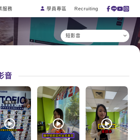
學員專區
Recruiting
業服務
測驗
活動花絮
特色課程
線上真人
更多
主題課程
日語
一對一家教
短影音
英語俱樂
韓語
企業訓練
部
西班牙語
點讀筆教材
ECAM
外語即時
數位學習教
Let's Talk
通
材
影音
兒童美語