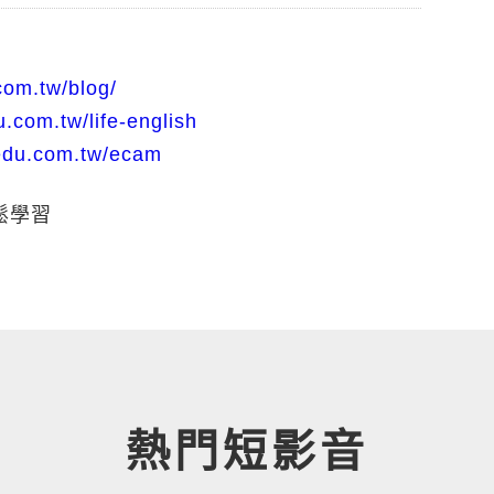
com.tw/blog/
.com.tw/life-english
edu.com.tw/ecam
鬆學習
熱門短影音