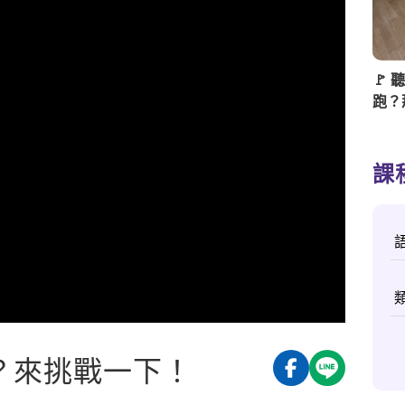
🚩
跑？
在撒
課
個？來挑戰一下！