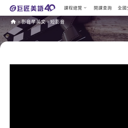
課程總覽
開課查詢
全國
日語課程總
英文檢定
影音學英文
短影音
表
TOEIC 
英文課程總
IELTS 
表
GEPT 
英文會話
程
商用英文
TOEFL 