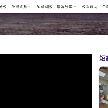
分校
免費資源
師資團隊
學習分享
校園贊助
企
英文部落格
多益秒學堂
學員故事
影音學英文
學員讚出來
英文能力
能力養成
多益課程
自然發音
英文聽力養成
雅思課程
開口溜英文
旅遊英文
全民英檢課
基礎字彙
情境閱讀
英文文法技巧
英文寫作
托福課程
短
Cengage TED
CNN聽力強化
Talks
新聞英文