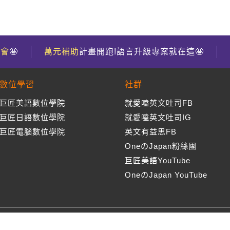
到會
🤩
萬元補助
計畫開跑!語言升級專案就在這🤩
數位學習
社群
巨匠美語數位學院
就愛嗑英文吐司FB
巨匠日語數位學院
就愛嗑英文吐司IG
巨匠電腦數位學院
英文有益思FB
OneのJapan粉絲團
巨匠美語YouTube
OneのJapan YouTube