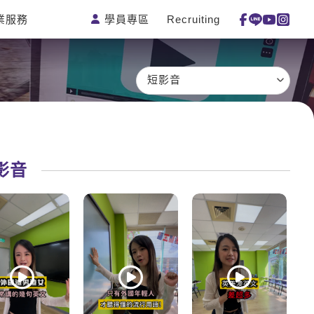
學員專區
Recruiting
業服務
測驗
活動花絮
特色課程
線上真人
更多
主題課程
日語
一對一家教
短影音
英語俱樂
韓語
企業訓練
部
西班牙語
點讀筆教材
ECAM
外語即時
數位學習教
Let's Talk
通
材
影音
兒童美語