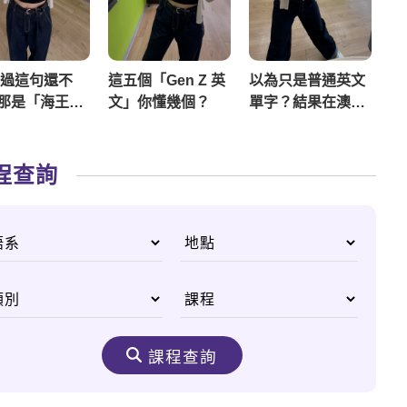
 聽過這句還不
這五個「Gen Z 英
以為只是普通英文
如
那是「海王」
文」你懂幾個？
單字？結果在澳洲
物
網！
竟然變成18禁！？
關
🙈
程查詢
課程查詢