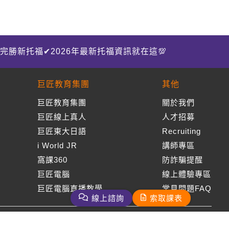
完勝新托福✔2026年最新托福資訊就在這💯
巨匠教育集團
其他
巨匠教育集團
關於我們
巨匠線上真人
人才招募
巨匠東大日語
Recruiting
i World JR
講師專區
窩課360
防詐騙提醒
巨匠電腦
線上體驗專區
巨匠電腦直播教學
常見問題FAQ
線上諮詢
索取課表