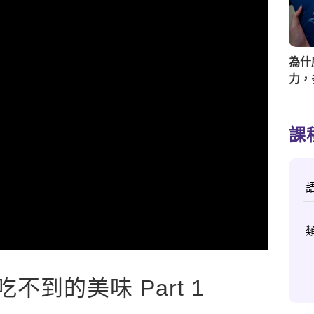
為什
力，
好？
課
到的美味 Part 1