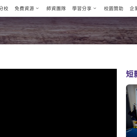
分校
免費資源
師資團隊
學習分享
校園贊助
企
英文部落格
多益秒學堂
學員故事
影音學英文
學員讚出來
英文能力
能力養成
多益課程
自然發音
英文聽力養成
雅思課程
開口溜英文
旅遊英文
全民英檢課
基礎字彙
情境閱讀
英文文法技巧
英文寫作
托福課程
短
Cengage TED
CNN聽力強化
Talks
新聞英文