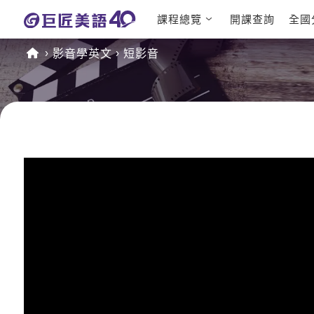
課程總覽
開課查詢
全國
日語課程總
英文檢定
影音學英文
短影音
表
TOEIC 
英文課程總
IELTS 
表
GEPT 
英文會話
程
商用英文
TOEFL 