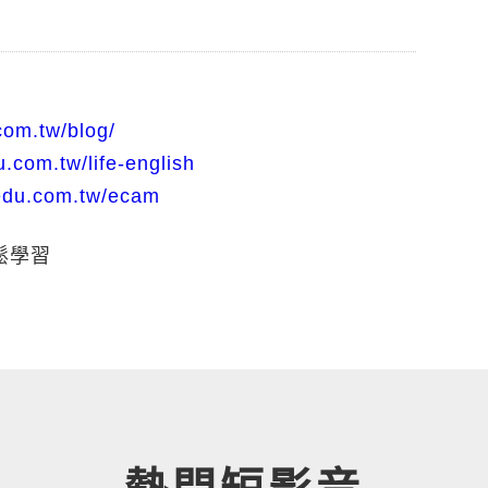
com.tw/blog/
.com.tw/life-english
edu.com.tw/ecam
鬆學習