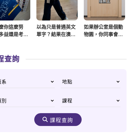
麼你這麼努
以為只是普通英文
如果辦公室是個動
時
多益還是考不
單字？結果在澳洲
物園，你同事會被
麼
竟然變成18禁！？
關在哪一區？
時
🙈
挑
程查詢
課程查詢