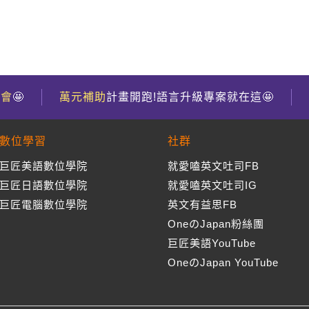
到會
🤩
萬元補助
計畫開跑!語言升級專案就在這🤩
數位學習
社群
巨匠美語數位學院
就愛嗑英文吐司FB
巨匠日語數位學院
就愛嗑英文吐司IG
巨匠電腦數位學院
英文有益思FB
OneのJapan粉絲團
巨匠美語YouTube
OneのJapan YouTube