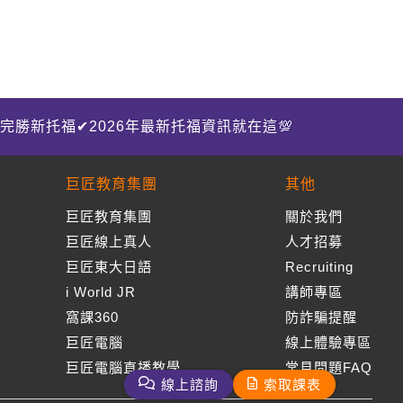
完勝新托福✔2026年最新托福資訊就在這💯
巨匠教育集團
其他
巨匠教育集團
關於我們
巨匠線上真人
人才招募
巨匠東大日語
Recruiting
i World JR
講師專區
窩課360
防詐騙提醒
巨匠電腦
線上體驗專區
巨匠電腦直播教學
常見問題FAQ
線上諮詢
索取課表