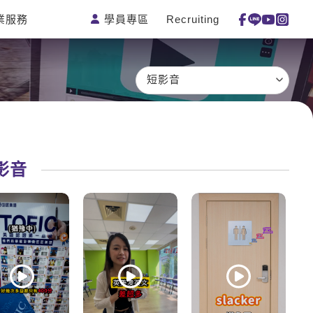
學員專區
Recruiting
業服務
測驗
活動花絮
特色課程
線上真人
更多
主題課程
日語
一對一家教
短影音
英語俱樂
韓語
企業訓練
部
西班牙語
點讀筆教材
ECAM
外語即時
數位學習教
Let's Talk
通
材
影音
兒童美語