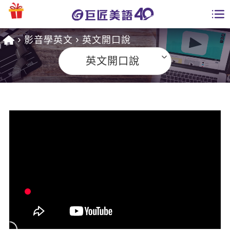
影音學英文
英文開口說
學員專區
英文開口說
課程總覽
日語課程總表
開課查詢
英文課程總表
全國分校
英文會話
免費資源
商用英文
英文部落格
師資團隊
英文檢定
多益秒學堂
學習分享
能力養成
TOEIC 多益課程