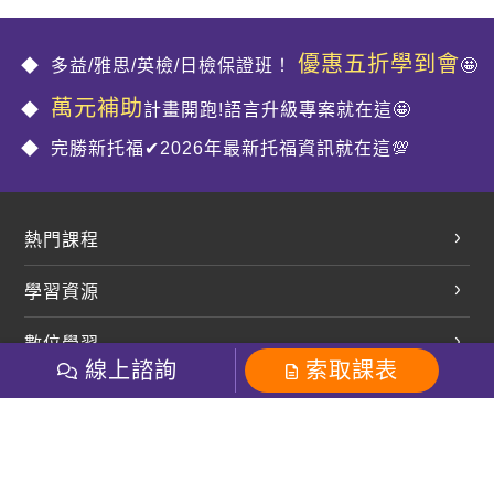
優惠五折學到會
多益/雅思/英檢/日檢保證班！
🤩
萬元補助
計畫開跑!語言升級專案就在這🤩
完勝新托福✔2026年最新托福資訊就在這💯
熱門課程
英文會話
學習資源
開口溜英文
英文部落格
數位學習
多益課程
開課查詢
線上諮詢
索取課表
巨匠美語數位學院
雅思課程
社群
學員專區
巨匠日語數位學院
全民英檢
就愛嗑英文吐司FB
Line 官方帳號
巨匠教育集團
粉絲團
Line官方
影音
Instagram
巨匠電腦數位學院
商用英文
就愛嗑英文吐司IG
巨匠教育集團