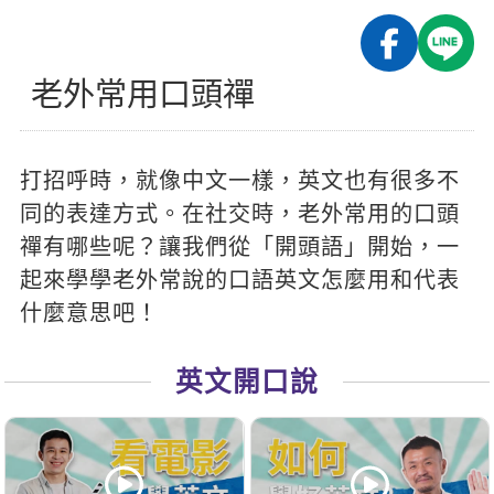
影音學英文
學員故事
IELTS 雅思課程
校園贊助
特色課程
自然發音
英文能力測驗
GEPT 全民英檢課程
學員讚出來
老外常用口頭禪
英文聽力養成
線上真人
主題課程
企業服務
TOEFL 托福課程
開口溜英文
活動花絮
英語俱樂部
更多
日語
Recruiting
打招呼時，就像中文一樣，英文也有很多不
旅遊英文
ECAM
韓語
一對一家教
同的表達方式。在社交時，老外常用的口頭
基礎字彙
Let's Talk
西班牙語
禪有哪些呢？讓我們從「開頭語」開始，一
企業訓練
情境閱讀
起來學學老外常說的口語英文怎麼用和代表
外語即時通
點讀筆教材
什麼意思吧！
英文文法技巧
兒童美語
數位學習教材
英文寫作
英文開口說
Cengage TED Talks
CNN聽力強化