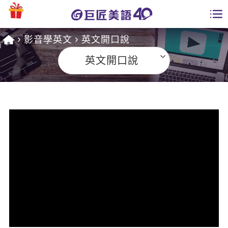
影音學英文
英文開口說
學員專區
英文開口說
課程總覽
日語課程總表
開課查詢
英文課程總表
全國分校
英文會話
免費資源
商用英文
英文部落格
師資團隊
英文檢定
多益秒學堂
學習分享
能力養成
TOEIC 多益課程