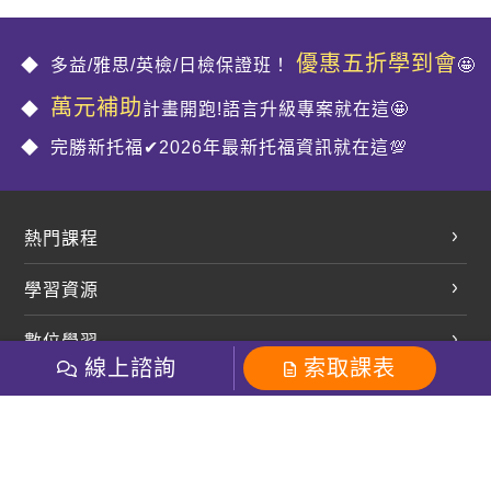
優惠五折學到會
多益/雅思/英檢/日檢保證班！
🤩
萬元補助
計畫開跑!語言升級專案就在這🤩
完勝新托福✔2026年最新托福資訊就在這💯
熱門課程
英文會話
學習資源
開口溜英文
英文部落格
數位學習
多益課程
開課查詢
線上諮詢
索取課表
巨匠美語數位學院
雅思課程
社群
學員專區
巨匠日語數位學院
全民英檢
就愛嗑英文吐司FB
Line 官方帳號
巨匠教育集團
粉絲團
Line官方
影音
Instagram
巨匠電腦數位學院
商用英文
就愛嗑英文吐司IG
巨匠教育集團