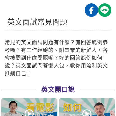
影音學英文
學員故事
IELTS 雅思課程
校園贊助
特色課程
自然發音
英文能力測驗
GEPT 全民英檢課程
學員讚出來
英文面試常見問題
英文聽力養成
線上真人
主題課程
企業服務
TOEFL 托福課程
開口溜英文
活動花絮
英語俱樂部
更多
日語
Recruiting
常見的英文面試問題有什麼？有回答範例參
旅遊英文
ECAM
韓語
一對一家教
考嗎？有工作經驗的、剛畢業的新鮮人，各
基礎字彙
Let's Talk
西班牙語
會被問到什麼問題呢？好的回答範例如何
企業訓練
情境閱讀
說？英文面試問答懶人包，教你用流利英文
外語即時通
點讀筆教材
推銷自己！
英文文法技巧
兒童美語
數位學習教材
英文寫作
英文開口說
Cengage TED Talks
CNN聽力強化