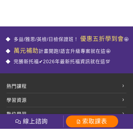
優惠五折學到會
多益/雅思/英檢/日檢保證班！
🤩
萬元補助
計畫開跑!語言升級專案就在這🤩
完勝新托福✔2026年最新托福資訊就在這💯
熱門課程
英文會話
學習資源
開口溜英文
英文部落格
數位學習
多益課程
開課查詢
線上諮詢
索取課表
巨匠美語數位學院
雅思課程
社群
學員專區