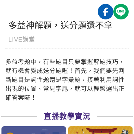
影音學英文
學員故事
IELTS 雅思課程
校園贊助
特色課程
自然發音
英文能力測驗
GEPT 全民英檢課程
學員讚出來
多益神解題，送分題還不拿
英文聽力養成
線上真人
主題課程
企業服務
TOEFL 托福課程
開口溜英文
活動花絮
英語俱樂部
LIVE講堂
更多
日語
Recruiting
旅遊英文
ECAM
韓語
一對一家教
多益考題中，有些題目只要掌握解題技巧，
基礎字彙
Let's Talk
西班牙語
企業訓練
就有機會變成送分題喔！首先，我們要先判
情境閱讀
外語即時通
斷題目是詞性題還是字彙題，接著利用詞性
點讀筆教材
英文文法技巧
出現的位置、常見字尾，就可以輕鬆選出正
兒童美語
數位學習教材
確答案囉！
英文寫作
TED Talks
直播教學實況
CNN聽力強化