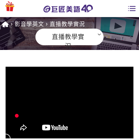
影音學英文
直播教學實況
學員專區
直播教學實
課程總覽
況
日語課程總表
開課查詢
英文課程總表
全國分校
英文會話
免費資源
商用英文
英文部落格
師資團隊
英文檢定
多益秒學堂
學習分享
能力養成
TOEIC 多益課程