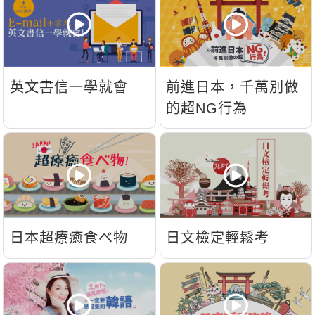
新聞英文
英文書信一學就會
前進日本，千萬別做
的超NG行為
日本超療癒食べ物
日文檢定輕鬆考