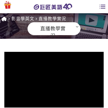
影音學英文
直播教學實況
學員專區
直播教學實
課程總覽
況
日語課程總表
開課查詢
英文課程總表
全國分校
英文會話
免費資源
商用英文
英文部落格
師資團隊
英文檢定
多益秒學堂
學習分享
能力養成
TOEIC 多益課程