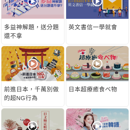
新聞英文
多益神解題，送分題
英文書信一學就會
還不拿
前進日本，千萬別做
日本超療癒食べ物
的超NG行為