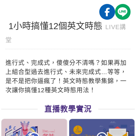
影音學英文
學員故事
IELTS 雅思課程
校園贊助
特色課程
自然發音
英文能力測驗
GEPT 全民英檢課程
學員讚出來
1小時搞懂12個英文時態
英文聽力養成
線上真人
主題課程
LIVE講
企業服務
TOEFL 托福課程
開口溜英文
活動花絮
英語俱樂部
堂
更多
日語
Recruiting
旅遊英文
ECAM
韓語
一對一家教
進行式、完成式，傻傻分不清嗎？如果再加
基礎字彙
Let's Talk
西班牙語
企業訓練
上組合型過去進行式、未來完成式…等等，
情境閱讀
外語即時通
是不是把你逼瘋了！英文時態教學集錦，一
點讀筆教材
英文文法技巧
次讓你搞懂12種英文時態用法！
兒童美語
數位學習教材
英文寫作
直播教學實況
TED Talks
CNN聽力強化