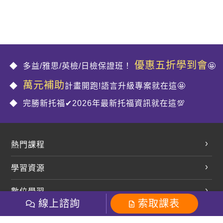
優惠五折學到會
多益/雅思/英檢/日檢保證班！
🤩
萬元補助
計畫開跑!語言升級專案就在這🤩
完勝新托福✔2026年最新托福資訊就在這💯
熱門課程
英文會話
學習資源
開口溜英文
英文部落格
數位學習
多益課程
開課查詢
線上諮詢
索取課表
巨匠美語數位學院
雅思課程
社群
學員專區