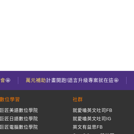
到會
🤩
萬元補助
計畫開跑!語言升級專案就在這🤩
數位學習
社群
巨匠美語數位學院
就愛嗑英文吐司FB
巨匠日語數位學院
就愛嗑英文吐司IG
巨匠電腦數位學院
英文有益思FB