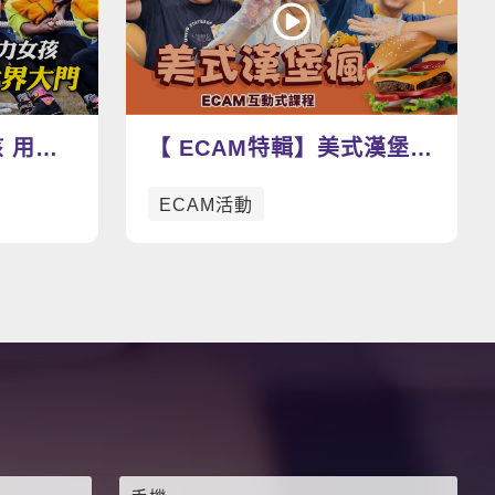
看更多影片
 用英
【 ECAM特輯】美式漢堡瘋
美臺師大
動手做漢堡學英文，好吃好
ECAM活動
玩到爆表🍔