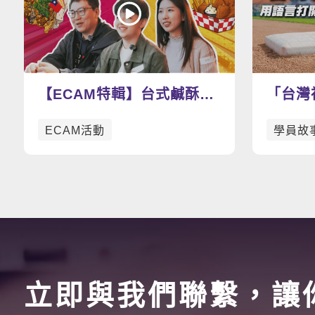
【ECAM特輯】台式鹹酥雞
「台灣
v.s. 美式炸雞 今天你想吃
打開世
ECAM活動
學員故
哪一道呢？🍗
立即與我們聯繫，讓