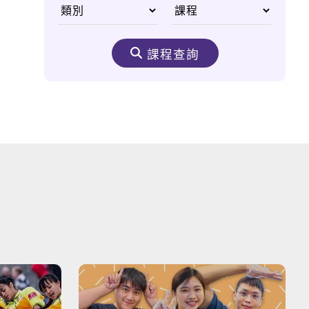
前進俄國，童話般的神
祕國度
課程查詢
英文流行語懶人包
新多益必殺絕技
打造國際移動力
輕鬆HOLD住你的英
文！