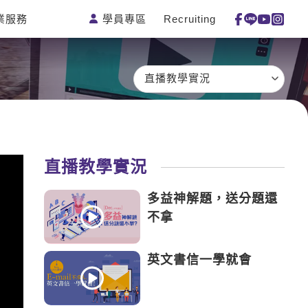
學員專區
Recruiting
業服務
測驗
活動花絮
特色課程
線上真人
更多
主題課程
日語
一對一家教
直播教學實況
英語俱樂
韓語
企業訓練
部
西班牙語
點讀筆教材
ECAM
外語即時
數位學習教
Let's Talk
通
材
直播教學實況
兒童美語
多益神解題，送分題還
不拿
英文書信一學就會