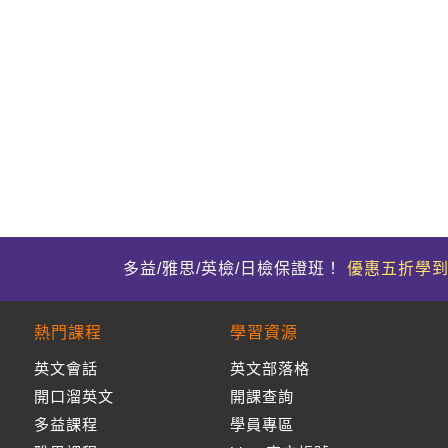
多益/雅思/英檢/日檢保證班！
優惠五折學
熱門課程
學習資源
英文會話
英文部落格
開口溜英文
開課查詢
多益課程
學員專區