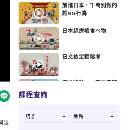
前進日本，千萬別做的
超NG行為
日本超療癒食べ物
日文檢定輕鬆考
遇見歐爸，一定要學起
來的韓語
課程查詢
日本新手攻略，起飛前
該注意的事
興趣