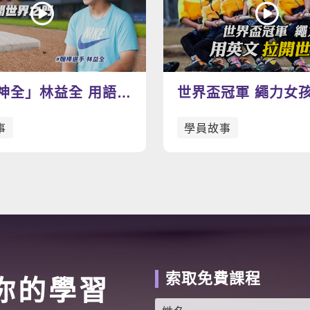
神全」林益全 用語言
世界盃冠軍 繩力女孩
界之門
文拉開世界大門-景
事
學員故事
拔河隊
索取免費課程
你的學習