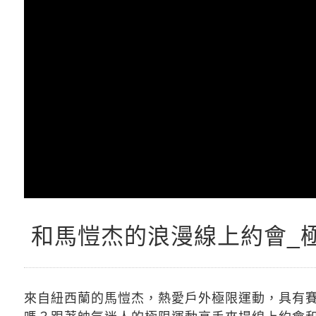
和馬愷杰的浪漫線上約會_
來自紐西蘭的馬愷杰，熱愛戶外極限運動，具有