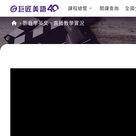
課程總覽
開課查詢
全國
日語課程總
英文檢定
影音學英文
直播教學實況
表
TOEIC 
英文課程總
IELTS 
表
GEPT 
英文會話
程
商用英文
TOEFL 