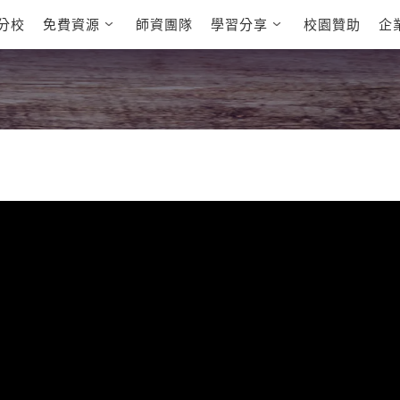
分校
免費資源
師資團隊
學習分享
校園贊助
企
英文部落格
多益秒學堂
學員故事
影音學英文
學員讚出來
英文能力
能力養成
多益課程
自然發音
英文聽力養成
雅思課程
開口溜英文
旅遊英文
全民英檢課
基礎字彙
情境閱讀
英文文法技巧
英文寫作
托福課程
Cengage TED
CNN聽力強化
Talks
新聞英文