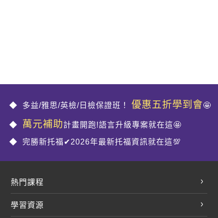
優惠五折學到會
多益/雅思/英檢/日檢保證班！
🤩
萬元補助
計畫開跑!語言升級專案就在這🤩
完勝新托福✔2026年最新托福資訊就在這💯
熱門課程
英文會話
學習資源
開口溜英文