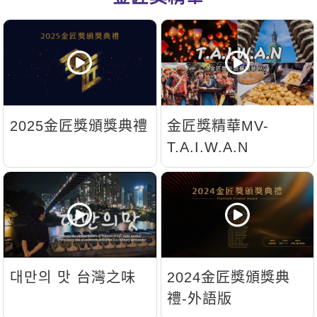
新聞英文
2025金匠獎頒獎典禮
金匠獎精華MV-
T.A.I.W.A.N
대만의 맛 台灣之味
2024金匠獎頒獎典
禮-外語版