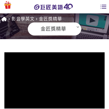
影音學英文
金匠獎精華
學員專區
金匠獎精華
課程總覽
日語課程總表
開課查詢
英文課程總表
全國分校
英文會話
免費資源
商用英文
英文部落格
師資團隊
英文檢定
多益秒學堂
學習分享
能力養成
TOEIC 多益課程