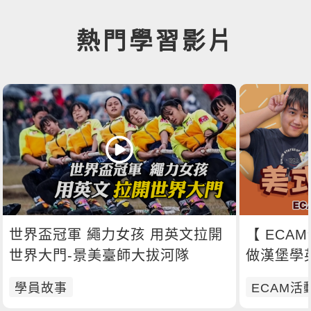
熱門學習影片
世界盃冠軍 繩力女孩 用英文拉開
【 ECAM
世界大門-景美臺師大拔河隊
做漢堡學
學員故事
ECAM活