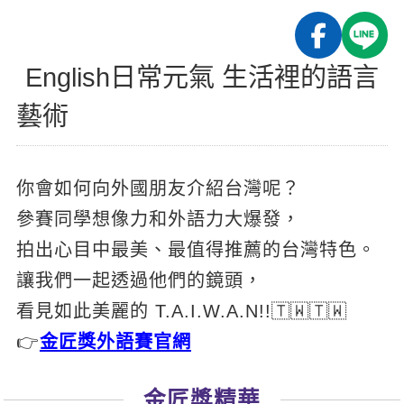
影音學英文
學員故事
IELTS 雅思課程
校園贊助
特色課程
自然發音
英文能力測驗
GEPT 全民英檢課程
學員讚出來
English日常元氣 生活裡的語言
英文聽力養成
線上真人
主題課程
企業服務
TOEFL 托福課程
藝術
開口溜英文
活動花絮
英語俱樂部
更多
日語
Recruiting
旅遊英文
ECAM
韓語
一對一家教
你會如何向外國朋友介紹台灣呢？
基礎字彙
Let's Talk
西班牙語
企業訓練
參賽同學想像力和外語力大爆發，
情境閱讀
外語即時通
點讀筆教材
拍出心目中最美、最值得推薦的台灣特色。
英文文法技巧
兒童美語
讓我們一起透過他們的鏡頭，
數位學習教材
英文寫作
看見如此美麗的 T.A.I.W.A.N!!🇹🇼🇹🇼
👉
金匠獎外語賽官網
Cengage TED Talks
CNN聽力強化
金匠獎精華