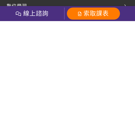
英文部落格
數位學習
多益課程
開課查詢
線上諮詢
索取課表
巨匠美語數位學院
雅思課程
社群
學員專區
巨匠日語數位學院
全民英檢
就愛嗑英文吐司FB
Line 官方帳號
巨匠教育集團
粉絲團
Line官方
影音
Instagram
巨匠電腦數位學院
商用英文
就愛嗑英文吐司IG
巨匠教育集團
其他
英文有益思FB
巨匠線上真人
關於我們
OneのJapan粉絲團
巨匠東大日語
人才招募
巨匠美語YouTube
i World JR
Recruiting
OneのJapan YouTube
窩課360
講師專區
周一至周五09：00-18：00
巨匠電腦
免付費客服專線：0800-231-381
防詐騙提醒
巨匠電腦直播教學
巨匠美語版權所有
線上體驗專區
2026 Gjun information Co., Ltd.All Rights Reserved
常見問題FAQ
客服信箱