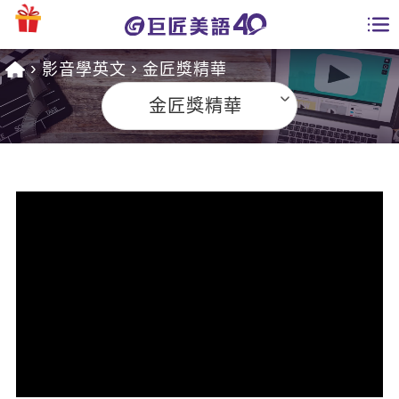
影音學英文
金匠獎精華
學員專區
金匠獎精華
課程總覽
日語課程總表
開課查詢
英文課程總表
全國分校
英文會話
免費資源
商用英文
英文部落格
師資團隊
英文檢定
多益秒學堂
學習分享
能力養成
TOEIC 多益課程