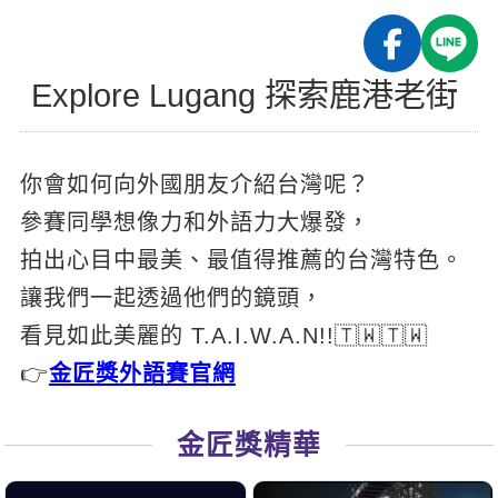
影音學英文
學員故事
IELTS 雅思課程
校園贊助
特色課程
自然發音
英文能力測驗
GEPT 全民英檢課程
學員讚出來
Explore Lugang 探索鹿港老街
英文聽力養成
線上真人
主題課程
企業服務
TOEFL 托福課程
開口溜英文
活動花絮
英語俱樂部
更多
日語
Recruiting
你會如何向外國朋友介紹台灣呢？
旅遊英文
ECAM
韓語
一對一家教
參賽同學想像力和外語力大爆發，
基礎字彙
Let's Talk
西班牙語
企業訓練
拍出心目中最美、最值得推薦的台灣特色。
情境閱讀
外語即時通
讓我們一起透過他們的鏡頭，
點讀筆教材
英文文法技巧
看見如此美麗的 T.A.I.W.A.N!!🇹🇼🇹🇼
兒童美語
數位學習教材
👉
金匠獎外語賽官網
英文寫作
Cengage TED Talks
金匠獎精華
CNN聽力強化