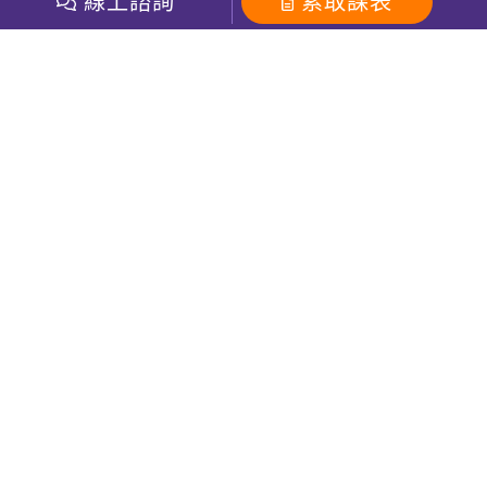
線上諮詢
索取課表
巨匠美語數位學院
雅思課程
社群
學員專區
巨匠日語數位學院
全民英檢
就愛嗑英文吐司FB
Line 官方帳號
巨匠教育集團
粉絲團
Line官方
影音
Instagram
巨匠電腦數位學院
商用英文
就愛嗑英文吐司IG
巨匠教育集團
其他
英文有益思FB
巨匠線上真人
關於我們
OneのJapan粉絲團
巨匠東大日語
人才招募
巨匠美語YouTube
i World JR
Recruiting
OneのJapan YouTube
窩課360
講師專區
周一至周五09：00-18：00
巨匠電腦
免付費客服專線：0800-231-381
防詐騙提醒
巨匠電腦直播教學
巨匠美語版權所有
線上體驗專區
2026 Gjun information Co., Ltd.All Rights Reserved
常見問題FAQ
客服信箱