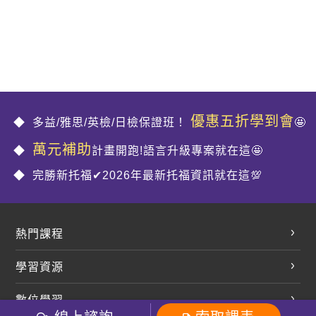
優惠五折學到會
多益/雅思/英檢/日檢保證班！
🤩
萬元補助
計畫開跑!語言升級專案就在這🤩
完勝新托福✔2026年最新托福資訊就在這💯
熱門課程
英文會話
學習資源
開口溜英文
英文部落格
數位學習
多益課程
開課查詢