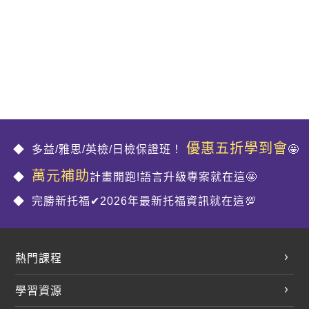
優惠五折學到會
多益/雅思/英檢/日檢保證班！
🤩
萬元補助
計畫開跑!語言升級專案就在這🤩
完勝新托福✔2026年最新托福資訊就在這💯
熱門課程
英文會話
學習資源
開口溜英文