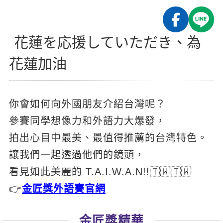
影音學英文
學員故事
IELTS 雅思課程
校園贊助
特色課程
自然發音
英文能力測驗
GEPT 全民英檢課程
學員讚出來
花蓮を応援していただき、為
英文聽力養成
線上真人
主題課程
企業服務
TOEFL 托福課程
花蓮加油
開口溜英文
活動花絮
英語俱樂部
更多
日語
Recruiting
旅遊英文
ECAM
韓語
一對一家教
你會如何向外國朋友介紹台灣呢？
基礎字彙
Let's Talk
西班牙語
企業訓練
參賽同學想像力和外語力大爆發，
情境閱讀
外語即時通
點讀筆教材
拍出心目中最美、最值得推薦的台灣特色。
英文文法技巧
兒童美語
讓我們一起透過他們的鏡頭，
數位學習教材
英文寫作
看見如此美麗的 T.A.I.W.A.N!!🇹🇼🇹🇼
👉
金匠獎外語賽官網
Cengage TED Talks
CNN聽力強化
金匠獎精華