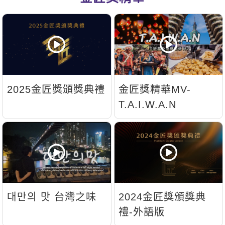
新聞英文
2025金匠獎頒獎典禮
金匠獎精華MV-
T.A.I.W.A.N
대만의 맛 台灣之味
2024金匠獎頒獎典
禮-外語版