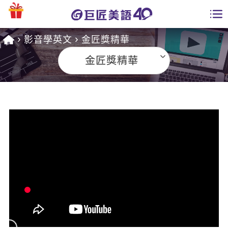
影音學英文
金匠獎精華
學員專區
金匠獎精華
課程總覽
日語課程總表
開課查詢
英文課程總表
全國分校
英文會話
免費資源
商用英文
英文部落格
師資團隊
英文檢定
多益秒學堂
學習分享
能力養成
TOEIC 多益課程