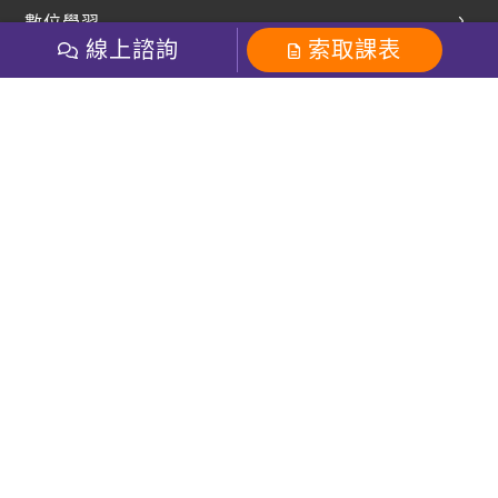
英文部落格
數位學習
多益課程
開課查詢
線上諮詢
索取課表
巨匠美語數位學院
雅思課程
社群
學員專區
巨匠日語數位學院
全民英檢
就愛嗑英文吐司FB
Line 官方帳號
巨匠教育集團
粉絲團
Line官方
影音
Instagram
巨匠電腦數位學院
商用英文
就愛嗑英文吐司IG
巨匠教育集團
其他
英文有益思FB
巨匠線上真人
關於我們
OneのJapan粉絲團
巨匠東大日語
人才招募
巨匠美語YouTube
i World JR
Recruiting
OneのJapan YouTube
窩課360
講師專區
周一至周五09：00-18：00
巨匠電腦
免付費客服專線：0800-231-381
防詐騙提醒
巨匠電腦直播教學
巨匠美語版權所有
線上體驗專區
2026 Gjun information Co., Ltd.All Rights Reserved
常見問題FAQ
客服信箱