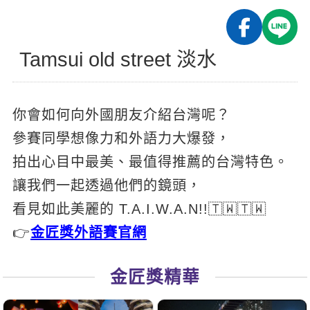
影音學英文
學員故事
IELTS 雅思課程
校園贊助
特色課程
自然發音
英文能力測驗
GEPT 全民英檢課程
學員讚出來
Tamsui old street 淡水
英文聽力養成
線上真人
主題課程
企業服務
TOEFL 托福課程
開口溜英文
活動花絮
英語俱樂部
更多
日語
Recruiting
你會如何向外國朋友介紹台灣呢？
旅遊英文
ECAM
韓語
一對一家教
參賽同學想像力和外語力大爆發，
基礎字彙
Let's Talk
西班牙語
企業訓練
拍出心目中最美、最值得推薦的台灣特色。
情境閱讀
外語即時通
讓我們一起透過他們的鏡頭，
點讀筆教材
英文文法技巧
看見如此美麗的 T.A.I.W.A.N!!🇹🇼🇹🇼
兒童美語
數位學習教材
👉
金匠獎外語賽官網
英文寫作
Cengage TED Talks
金匠獎精華
CNN聽力強化