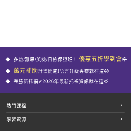
優惠五折學到會
多益/雅思/英檢/日檢保證班！
🤩
萬元補助
計畫開跑!語言升級專案就在這🤩
完勝新托福✔2026年最新托福資訊就在這💯
熱門課程
英文會話
學習資源
開口溜英文
英文部落格