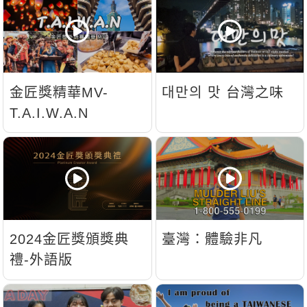
新聞英文
金匠獎精華MV-
대만의 맛 台灣之味
T.A.I.W.A.N
2024金匠獎頒獎典
臺灣：體驗非凡
禮-外語版