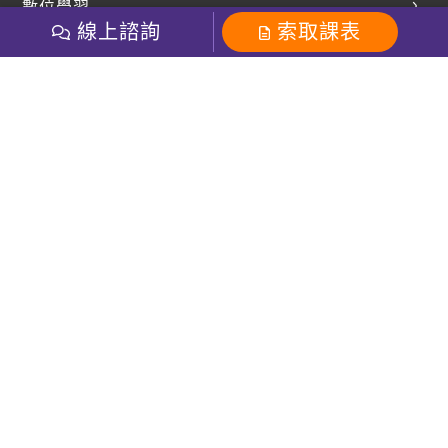
數位學習
多益課程
開課查詢
線上諮詢
索取課表
巨匠美語數位學院
雅思課程
社群
學員專區
巨匠日語數位學院
全民英檢
就愛嗑英文吐司FB
Line 官方帳號
巨匠教育集團
粉絲團
Line官方
影音
Instagram
巨匠電腦數位學院
商用英文
就愛嗑英文吐司IG
巨匠教育集團
其他
英文有益思FB
巨匠線上真人
關於我們
OneのJapan粉絲團
巨匠東大日語
人才招募
巨匠美語YouTube
i World JR
Recruiting
OneのJapan YouTube
窩課360
講師專區
周一至周五09：00-18：00
巨匠電腦
免付費客服專線：0800-231-381
防詐騙提醒
巨匠電腦直播教學
巨匠美語版權所有
線上體驗專區
2026 Gjun information Co., Ltd.All Rights Reserved
常見問題FAQ
客服信箱