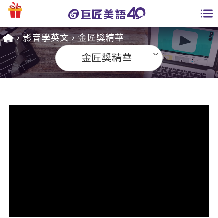
影音學英文
金匠獎精華
學員專區
金匠獎精華
課程總覽
日語課程總表
開課查詢
英文課程總表
全國分校
英文會話
免費資源
商用英文
英文部落格
師資團隊
英文檢定
多益秒學堂
學習分享
能力養成
TOEIC 多益課程