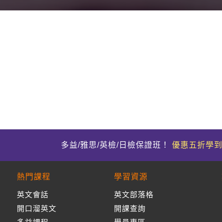
多益/雅思/英檢/日檢保證班！
優惠五折學
熱門課程
學習資源
英文會話
英文部落格
開口溜英文
開課查詢