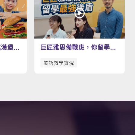
看更多影片
式漢堡瘋
巨匠雅思備戰班，你留學路
好吃好
上的最強後盾
美語教學實況