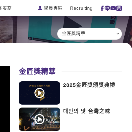
學員專區
Recruiting
業服務
測驗
活動花絮
特色課程
線上真人
更多
主題課程
日語
一對一家教
金匠獎精華
英語俱樂部
韓語
企業訓練
CAM
西班牙語
點讀筆教材
et's Talk
外語即時通
數位學習教材
金匠獎精華
兒童美語
2025金匠獎頒獎典禮
대만의 맛 台灣之味