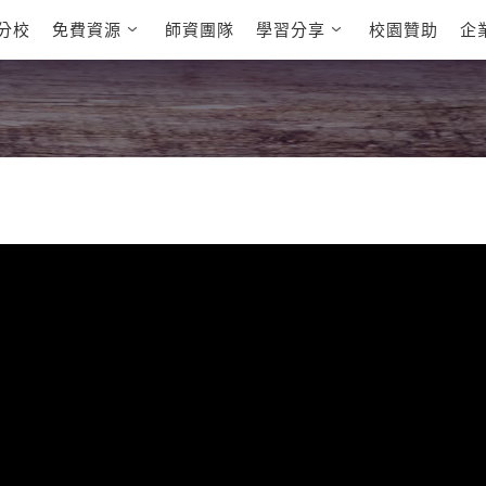
分校
免費資源
師資團隊
學習分享
校園贊助
企
英文部落格
多益秒學堂
學員故事
影音學英文
學員讚出來
英文能力
能力養成
 多益課程
自然發音
英文聽力養成
 雅思課程
開口溜英文
旅遊英文
全民英檢課程
基礎字彙
情境閱讀
E
 托福課程
英文文法技巧
英文寫作
L
TED Talks
CNN聽力強化
新聞英文