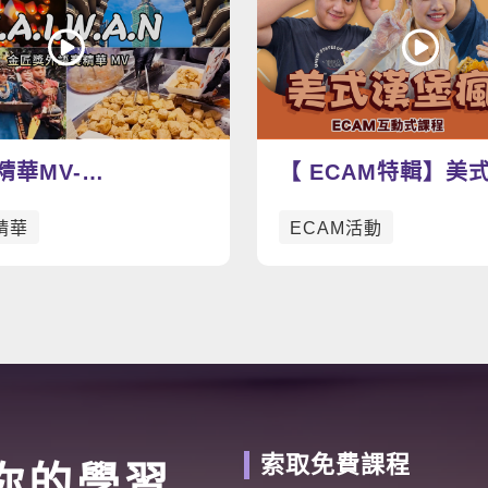
精華MV-
【 ECAM特輯】美
W.A.N
動手做漢堡學英文，
精華
ECAM活動
玩到爆表🍔
索取免費課程
你的學習