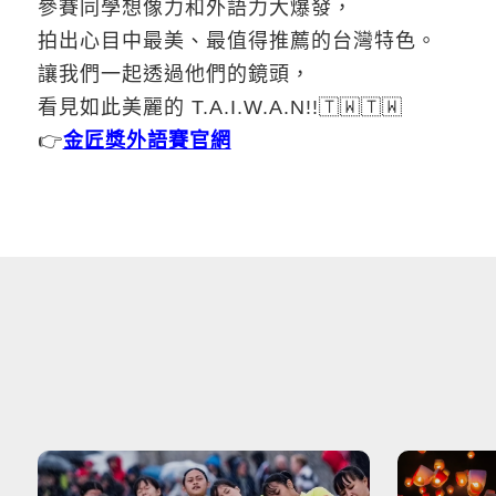
參賽同學想像力和外語力大爆發，
拍出心目中最美、最值得推薦的台灣特色。
讓我們一起透過他們的鏡頭，
看見如此美麗的 T.A.I.W.A.N!!🇹🇼🇹🇼
👉
金匠獎外語賽官網