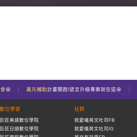
到會
🤩
萬元補助
計畫開跑!語言升級專案就在這🤩
數位學習
社群
巨匠美語數位學院
就愛嗑英文吐司FB
巨匠日語數位學院
就愛嗑英文吐司IG