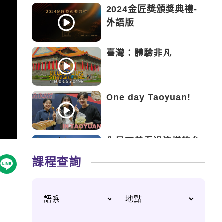
2024金匠獎頒獎典禮-
外語版
臺灣：體驗非凡
One day Taoyuan!
你是否曾看過這樣的台
灣？
課程查詢
Must Go！台灣隱藏
仙境「平溪」