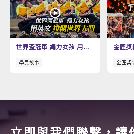
世界盃冠軍 繩力女孩 用英
金匠獎
文拉開世界大門-景美臺師大
T.A.I.
學員故事
金匠獎
拔河隊
立即與我們聯繫，讓