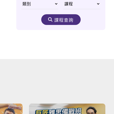
風暴學堂 Storm
Academy
課程查詢
Tips ＆ Tricks 板橋
美食鋩角
來到台灣必須注意的三
件事！
Beautiful Island 美
麗島
Explore Lugang 探
索鹿港老街