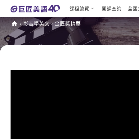
課程總覽
開課查詢
全國
日語課程總表
英文檢定
影音學英文
金匠獎精華
英文課程總表
TOEIC
英文會話
IELTS
商用英文
GEPT 
TOEFL