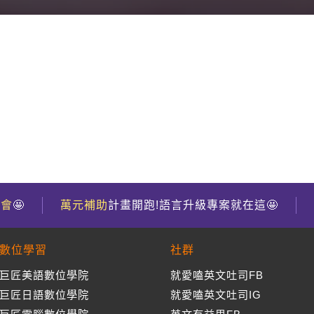
到會
🤩
萬元補助
計畫開跑!語言升級專案就在這🤩
數位學習
社群
巨匠美語數位學院
就愛嗑英文吐司FB
巨匠日語數位學院
就愛嗑英文吐司IG