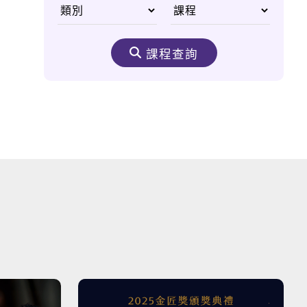
One day Taoyuan!
課程查詢
你是否曾看過這樣的台
灣？
來到台灣必須注意的三
件事！
Beautiful Island 美
麗島
Explore Lugang 探
索鹿港老街