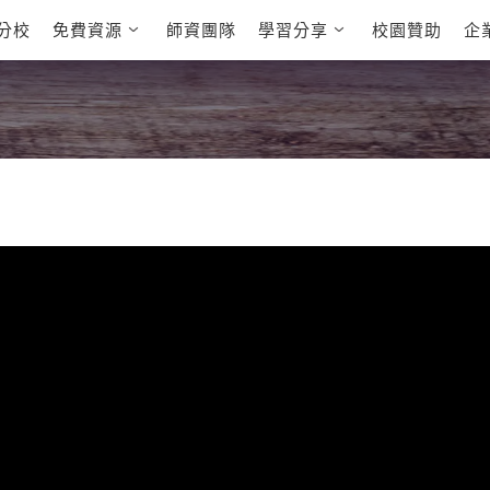
分校
免費資源
師資團隊
學習分享
校園贊助
企
英文部落格
多益秒學堂
學員故事
影音學英文
學員讚出來
英文能力
能力養成
 多益課程
自然發音
英文聽力養成
 雅思課程
開口溜英文
旅遊英文
全民英檢課程
基礎字彙
情境閱讀
E
 托福課程
英文文法技巧
英文寫作
L
TED Talks
CNN聽力強化
新聞英文