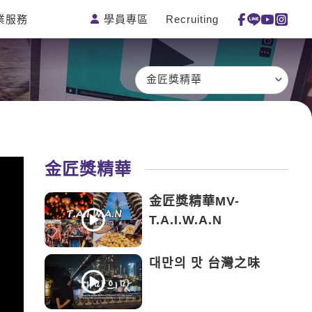
學員專區
Recruiting
業服務
測驗
活動花絮
特色課程
線上真人
更多
主題課程
日語
一對一家教
金匠獎精華
英語俱樂部
韓語
企業訓練
CAM
西班牙語
點讀筆教材
et's Talk
外語即時通
數位學習教材
金匠獎精華
兒童美語
金匠獎精華MV-
T.A.I.W.A.N
대만의 맛 台灣之味