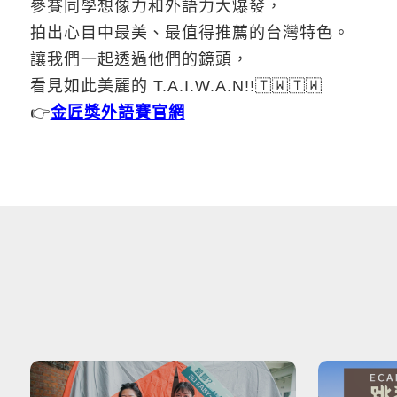
參賽同學想像力和外語力大爆發，
拍出心目中最美、最值得推薦的台灣特色。
讓我們一起透過他們的鏡頭，
看見如此美麗的 T.A.I.W.A.N!!🇹🇼🇹🇼
👉
金匠獎外語賽官網