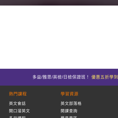
多益/雅思/英檢/日檢保證班！
優惠五折學
熱門課程
學習資源
英文會話
英文部落格
開口溜英文
開課查詢