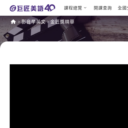
課程總覽
開課查詢
全國
日語課程總表
英文檢定
影音學英文
金匠獎精華
英文課程總表
TOEIC
英文會話
IELTS
商用英文
GEPT 
TOEFL