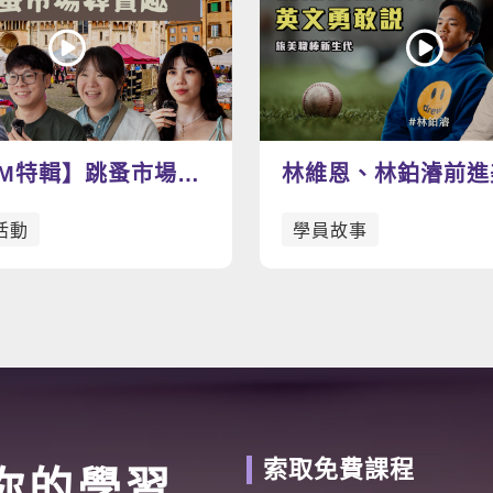
AM特輯】跳蚤市場尋
林維恩、林鉑濬前進
找尋屬於你的寶物
棒，加強英語力為夢
活動
學員故事
索取免費課程
你的學習