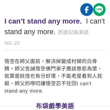
影音學英文
學員故事
IELTS 雅思課程
校園贊助
特色課程
自然發音
英文能力測驗
GEPT 全民英檢課程
學員讚出來
I can’t stand any more.
I can’t
英文聽力養成
線上真人
主題課程
企業服務
TOEFL 托福課程
stand any more.
開口溜英文
活動花絮
英語俱樂部
西遊記瘋美語
更多
日語
Recruiting
旅遊英文
ECAM
NO.20
韓語
一對一家教
基礎字彙
Let's Talk
西班牙語
企業訓練
悟空在師父面前，解決掉變成村婦的白骨
情境閱讀
外語即時通
點讀筆教材
精。師父告誡悟空佛門弟子應該慈悲為懷，
英文文法技巧
兒童美語
就算是妖怪也有分好壞，不能老是看到人就
數位學習教材
英文寫作
殺，師父的嘮叨讓悟空忍不住回I can't
stand any more.
Cengage TED Talks
CNN聽力強化
布袋戲學美語