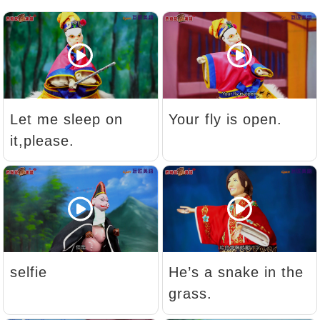
新聞英文
Let me sleep on
Your fly is open.
it,please.
selfie
He’s a snake in the
grass.