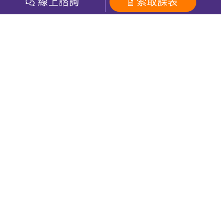
開課查詢
線上諮詢
索取課表
巨匠美語數位學院
雅思課程
社群
學員專區
巨匠日語數位學院
全民英檢
就愛嗑英文吐司FB
Line 官方帳號
巨匠教育集團
粉絲團
Line官方
影音
Instagram
巨匠電腦數位學院
商用英文
就愛嗑英文吐司IG
巨匠教育集團
其他
英文有益思FB
巨匠線上真人
關於我們
OneのJapan粉絲團
巨匠東大日語
人才招募
巨匠美語YouTube
i World JR
Recruiting
OneのJapan YouTube
窩課360
講師專區
周一至周五09：00-18：00
巨匠電腦
免付費客服專線：0800-231-381
防詐騙提醒
巨匠電腦直播教學
巨匠美語版權所有
線上體驗專區
2026 Gjun information Co., Ltd.All Rights Reserved
常見問題FAQ
客服信箱