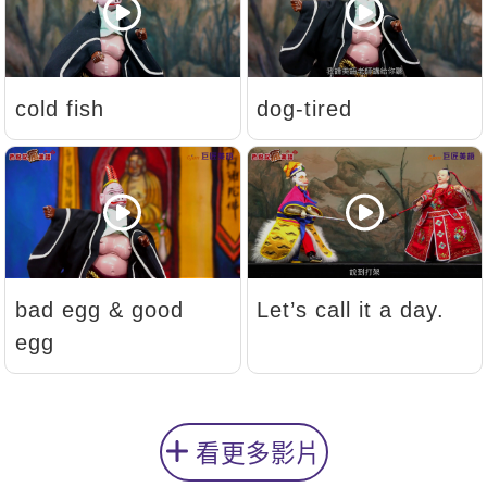
cold fish
dog-tired
bad egg & good
Let’s call it a day.
egg
看更多影片