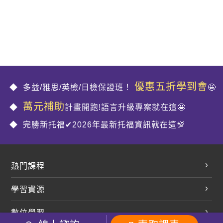
優惠五折學到會
多益/雅思/英檢/日檢保證班！
🤩
萬元補助
計畫開跑!語言升級專案就在這🤩
完勝新托福✔2026年最新托福資訊就在這💯
熱門課程
英文會話
學習資源
開口溜英文
英文部落格
數位學習
多益課程