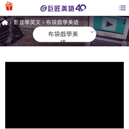
影音學英文
布袋戲學美語
學員專區
布袋戲學美
課程總覽
語
日語課程總表
開課查詢
英文課程總表
全國分校
英文會話
免費資源
商用英文
英文部落格
師資團隊
英文檢定
多益秒學堂
學習分享
能力養成
TOEIC 多益課程