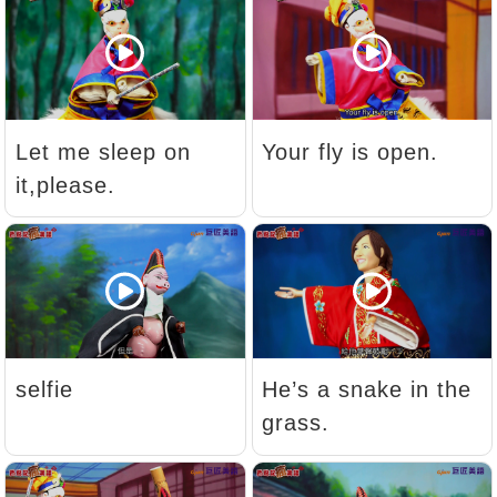
新聞英文
Let me sleep on
Your fly is open.
it,please.
selfie
He’s a snake in the
grass.