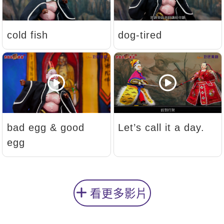
cold fish
dog-tired
bad egg & good
Let’s call it a day.
egg
看更多影片