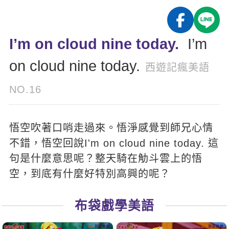
影音學英文
學員故事
IELTS 雅思課程
校園贊助
特色課程
自然發音
英文能力測驗
GEPT 全民英檢課程
學員讚出來
I’m on cloud nine today.
I’m
英文聽力養成
線上真人
主題課程
企業服務
TOEFL 托福課程
on cloud nine today.
開口溜英文
活動花絮
英語俱樂部
西遊記瘋美語
更多
日語
Recruiting
旅遊英文
ECAM
NO.16
韓語
一對一家教
基礎字彙
Let's Talk
西班牙語
企業訓練
悟空吹著口哨走過來。悟淨感覺到師兄心情
情境閱讀
外語即時通
點讀筆教材
不錯，悟空回說I'm on cloud nine today. 這
英文文法技巧
兒童美語
句是什麼意思呢？整天騎在觔斗雲上的悟
數位學習教材
英文寫作
空，到底有什麼好特別高興的呢？
Cengage TED Talks
布袋戲學美語
CNN聽力強化