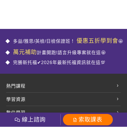
優惠五折學到會
多益/雅思/英檢/日檢保證班！
🤩
萬元補助
計畫開跑!語言升級專案就在這🤩
完勝新托福✔2026年最新托福資訊就在這💯
熱門課程
英文會話
學習資源
開口溜英文
英文部落格
數位學習
多益課程
開課查詢
線上諮詢
索取課表
巨匠美語數位學院
雅思課程
社群