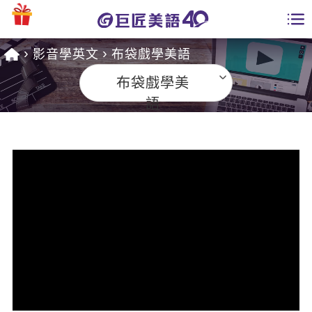
影音學英文
布袋戲學美語
學員專區
布袋戲學美
課程總覽
語
日語課程總表
開課查詢
英文課程總表
全國分校
英文會話
免費資源
商用英文
英文部落格
師資團隊
英文檢定
多益秒學堂
學習分享
能力養成
TOEIC 多益課程