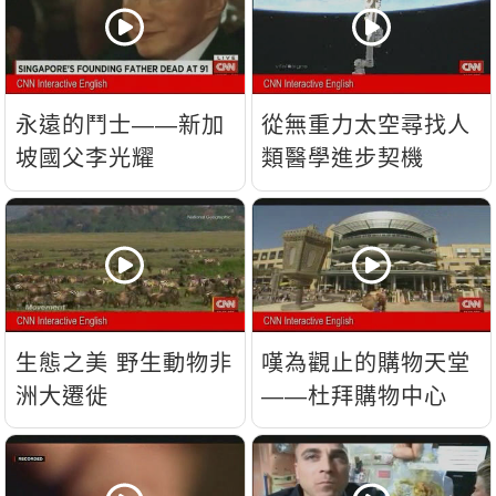
永遠的鬥士——新加
從無重力太空尋找人
坡國父李光耀
類醫學進步契機
生態之美 野生動物非
嘆為觀止的購物天堂
洲大遷徙
——杜拜購物中心