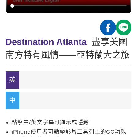
影音學英文
學員故事
IELTS 雅思課程
校園贊助
特色課程
自然發音
英文能力測驗
GEPT 全民英檢課程
學員讚出來
英文聽力養成
線上真人
主題課程
企業服務
TOEFL 托福課程
開口溜英文
活動花絮
英語俱樂部
Destination Atlanta
盡享美國
更多
日語
Recruiting
旅遊英文
ECAM
南方特有風情——亞特蘭大之旅
韓語
一對一家教
基礎字彙
Let's Talk
西班牙語
企業訓練
情境閱讀
外語即時通
點讀筆教材
英文文法技巧
兒童美語
數位學習教材
英文寫作
TED Talks
點擊中/英文字幕可顯示或隱藏
CNN聽力強化
iPhone使用者可點擊影片工具列上的CC功能