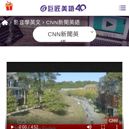
影音學英文
CNN新聞英語
學員專區
CNN新聞英
課程總覽
語
日語課程總表
開課查詢
英文課程總表
全國分校
英文會話
免費資源
商用英文
英文部落格
師資團隊
英文檢定
多益秒學堂
學習分享
能力養成
TOEIC 多益課程