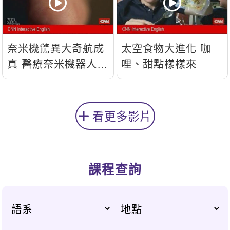
奈米機驚異大奇航成
太空食物大進化 咖
真 醫療奈米機器人問
哩、甜點樣樣來
世
看更多影片
課程查詢