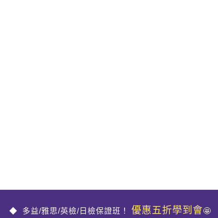
優惠五折學到會
多益/雅思/英檢/日檢保證班！
🤩