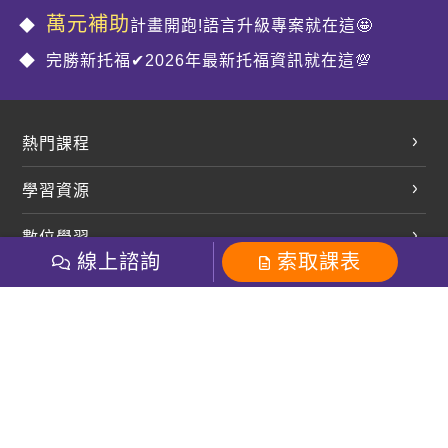
萬元補助
計畫開跑!語言升級專案就在這🤩
完勝新托福✔2026年最新托福資訊就在這💯
熱門課程
英文會話
學習資源
開口溜英文
英文部落格
數位學習
多益課程
開課查詢
線上諮詢
索取課表
巨匠美語數位學院
雅思課程
社群
學員專區
巨匠日語數位學院
全民英檢
就愛嗑英文吐司FB
Line 官方帳號
巨匠教育集團
粉絲團
Line官方
影音
Instagram
巨匠電腦數位學院
商用英文
就愛嗑英文吐司IG
巨匠教育集團
其他
英文有益思FB
巨匠線上真人
關於我們
OneのJapan粉絲團
巨匠東大日語
人才招募