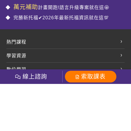
萬元補助
計畫開跑!語言升級專案就在這🤩
完勝新托福✔2026年最新托福資訊就在這💯
熱門課程
英文會話
學習資源
開口溜英文
英文部落格
數位學習
多益課程
開課查詢
線上諮詢
索取課表
巨匠美語數位學院
雅思課程
社群
學員專區
巨匠日語數位學院
全民英檢
就愛嗑英文吐司FB
Line 官方帳號
巨匠教育集團
粉絲團
Line官方
影音
Instagram
巨匠電腦數位學院
商用英文
就愛嗑英文吐司IG
巨匠教育集團
其他
英文有益思FB
巨匠線上真人
關於我們
OneのJapan粉絲團
巨匠東大日語
人才招募