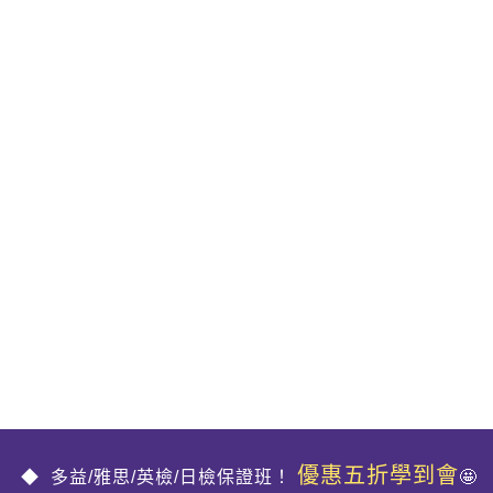
優惠五折學到會
多益/雅思/英檢/日檢保證班！
🤩