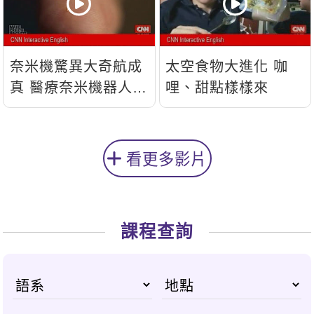
奈米機驚異大奇航成
太空食物大進化 咖
真 醫療奈米機器人問
哩、甜點樣樣來
世
看更多影片
課程查詢