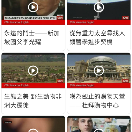
永遠的鬥士——新加
從無重力太空尋找人
坡國父李光耀
類醫學進步契機
生態之美 野生動物非
嘆為觀止的購物天堂
洲大遷徙
——杜拜購物中心