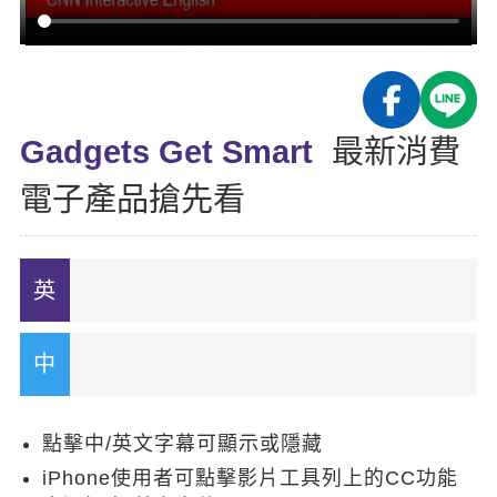
影音學英文
學員故事
IELTS 雅思課程
校園贊助
特色課程
自然發音
英文能力測驗
GEPT 全民英檢課程
學員讚出來
英文聽力養成
線上真人
主題課程
企業服務
TOEFL 托福課程
開口溜英文
活動花絮
英語俱樂部
Gadgets Get Smart
最新消費
更多
日語
Recruiting
旅遊英文
ECAM
電子產品搶先看
韓語
一對一家教
基礎字彙
Let's Talk
西班牙語
企業訓練
情境閱讀
外語即時通
點讀筆教材
英文文法技巧
兒童美語
數位學習教材
英文寫作
Cengage TED Talks
點擊中/英文字幕可顯示或隱藏
CNN聽力強化
iPhone使用者可點擊影片工具列上的CC功能