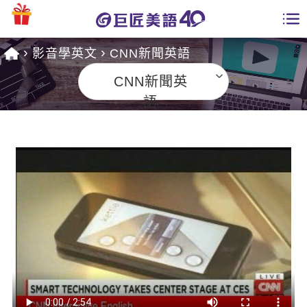
影音學英文
CNN新聞英語
學員專區
CNN新聞英
課程總覽
語
日語課程總表
開課查詢
英文課程總表
全國分校
英文會話
免費資源
商用英文
英文部落格
師資團隊
英文檢定
多益秒學堂
學習分享
能力養成
TOEIC 多益課程