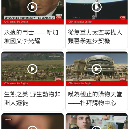
永遠的鬥士——新加
從無重力太空尋找人
坡國父李光耀
類醫學進步契機
生態之美 野生動物非
嘆為觀止的購物天堂
洲大遷徙
——杜拜購物中心