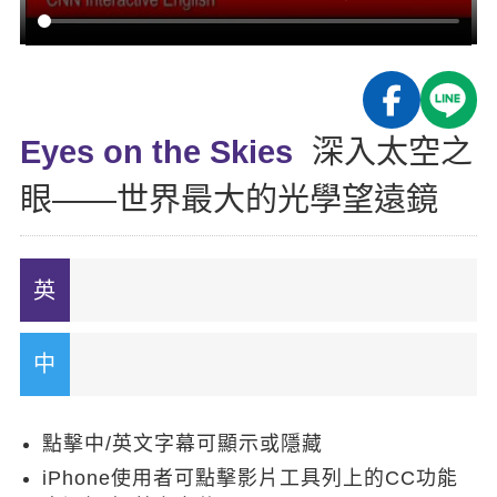
影音學英文
學員故事
IELTS 雅思課程
校園贊助
特色課程
自然發音
英文能力測驗
GEPT 全民英檢課程
學員讚出來
英文聽力養成
線上真人
主題課程
企業服務
TOEFL 托福課程
開口溜英文
活動花絮
英語俱樂部
Eyes on the Skies
深入太空之
更多
日語
Recruiting
旅遊英文
ECAM
眼——世界最大的光學望遠鏡
韓語
一對一家教
基礎字彙
Let's Talk
西班牙語
企業訓練
情境閱讀
外語即時通
點讀筆教材
英文文法技巧
兒童美語
數位學習教材
英文寫作
TED Talks
點擊中/英文字幕可顯示或隱藏
CNN聽力強化
iPhone使用者可點擊影片工具列上的CC功能