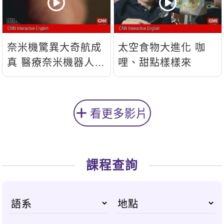
奈米機驚異大奇航成
太空食物大進化 咖
真 醫療奈米機器人問
哩、甜點樣樣來
世
看更多影片
課程查詢