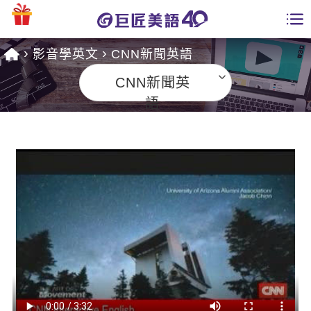
影音學英文
CNN新聞英語
學員專區
CNN新聞英
課程總覽
語
日語課程總表
開課查詢
英文課程總表
全國分校
英文會話
免費資源
商用英文
英文部落格
師資團隊
英文檢定
多益秒學堂
學習分享
能力養成
TOEIC 多益課程