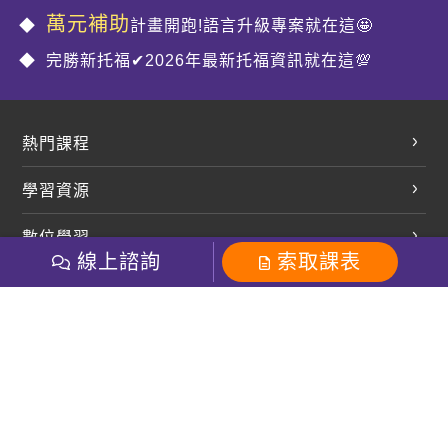
萬元補助
計畫開跑!語言升級專案就在這🤩
完勝新托福✔2026年最新托福資訊就在這💯
熱門課程
英文會話
學習資源
開口溜英文
英文部落格
數位學習
多益課程
開課查詢
線上諮詢
索取課表
巨匠美語數位學院
雅思課程
社群
學員專區
巨匠日語數位學院
全民英檢
就愛嗑英文吐司FB
Line 官方帳號
巨匠教育集團
粉絲團
Line官方
影音
Instagram
巨匠電腦數位學院
商用英文
就愛嗑英文吐司IG
巨匠教育集團
其他
英文有益思FB
巨匠線上真人
關於我們
OneのJapan粉絲團
巨匠東大日語
人才招募