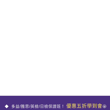
優惠五折學到會
多益/雅思/英檢/日檢保證班！
🤩