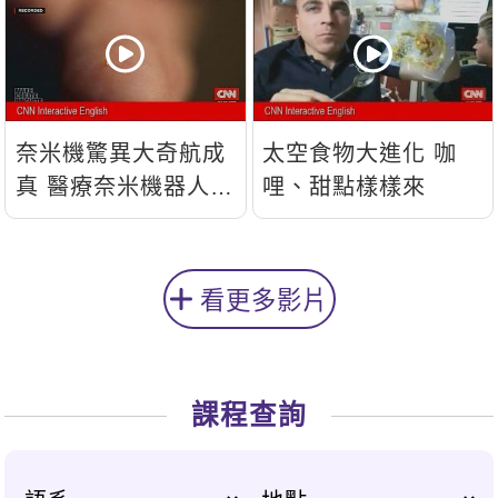
奈米機驚異大奇航成
太空食物大進化 咖
真 醫療奈米機器人問
哩、甜點樣樣來
世
看更多影片
課程查詢