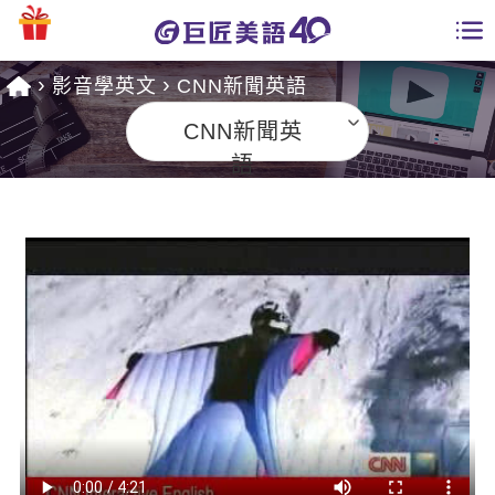
影音學英文
CNN新聞英語
學員專區
CNN新聞英
課程總覽
語
日語課程總表
開課查詢
英文課程總表
全國分校
英文會話
免費資源
商用英文
英文部落格
師資團隊
英文檢定
多益秒學堂
學習分享
能力養成
TOEIC 多益課程