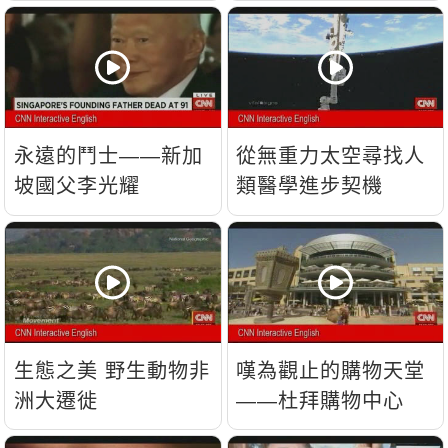
流？
永遠的鬥士——新加
從無重力太空尋找人
坡國父李光耀
類醫學進步契機
生態之美 野生動物非
嘆為觀止的購物天堂
洲大遷徙
——杜拜購物中心