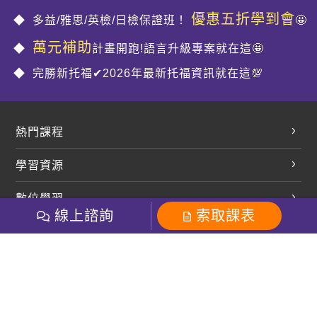
優惠五折學到會
多益/雅思/英檢/日檢保證班！
🤩
萬元補助
計畫開跑!語言升級專案就在這🤩
完勝新托福✔2026年最新托福資訊就在這💯
熱門課程
英文會話
學習資源
開口溜英文
英文部落格
數位學習
多益課程
開課查詢
線上諮詢
索取課表
巨匠美語數位學院
雅思課程
社群
學員專區
巨匠日語數位學院
全民英檢
就愛嗑英文吐司FB
Line 官方帳號
巨匠教育集團
粉絲團
Line官方
影音
Instagram
巨匠電腦數位學院
商用英文
就愛嗑英文吐司IG
巨匠教育集團
其他
英文有益思FB
巨匠線上真人