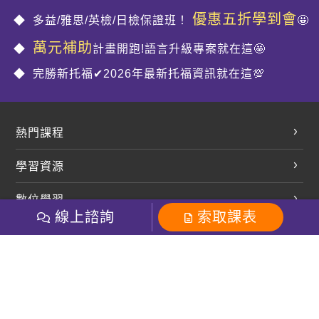
優惠五折學到會
多益/雅思/英檢/日檢保證班！
🤩
萬元補助
計畫開跑!語言升級專案就在這🤩
完勝新托福✔2026年最新托福資訊就在這💯
熱門課程
英文會話
學習資源
開口溜英文
英文部落格
數位學習
多益課程
開課查詢
線上諮詢
索取課表
巨匠美語數位學院
雅思課程
社群
學員專區
巨匠日語數位學院
全民英檢
就愛嗑英文吐司FB
Line 官方帳號
巨匠教育集團
粉絲團
Line官方
影音
Instagram
巨匠電腦數位學院
商用英文
就愛嗑英文吐司IG
巨匠教育集團
其他
英文有益思FB
巨匠線上真人