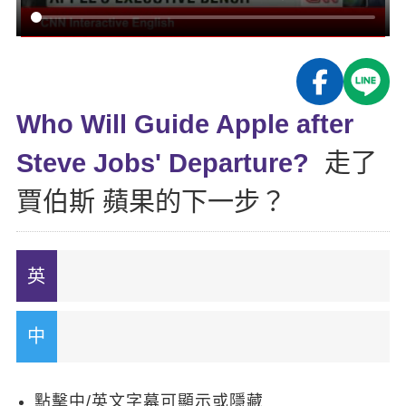
影音學英文
學員故事
IELTS 雅思課程
校園贊助
特色課程
自然發音
英文能力測驗
GEPT 全民英檢課程
學員讚出來
英文聽力養成
線上真人
主題課程
企業服務
TOEFL 托福課程
開口溜英文
活動花絮
英語俱樂部
Who Will Guide Apple after
更多
日語
Recruiting
旅遊英文
ECAM
Steve Jobs' Departure?
走了
韓語
一對一家教
基礎字彙
Let's Talk
賈伯斯 蘋果的下一步？
西班牙語
企業訓練
情境閱讀
外語即時通
點讀筆教材
英文文法技巧
兒童美語
數位學習教材
英文寫作
Cengage TED Talks
CNN聽力強化
點擊中/英文字幕可顯示或隱藏