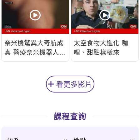
奈米機驚異大奇航成
太空食物大進化 咖
真 醫療奈米機器人問
哩、甜點樣樣來
世
看更多影片
課程查詢