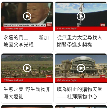
流？
永遠的鬥士——新加
從無重力太空尋找人
坡國父李光耀
類醫學進步契機
生態之美 野生動物非
嘆為觀止的購物天堂
洲大遷徙
——杜拜購物中心