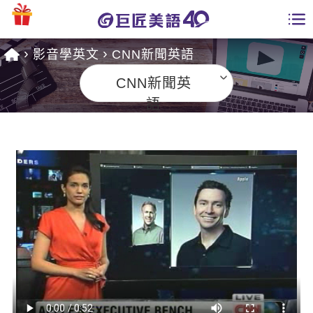
影音學英文
CNN新聞英語
學員專區
CNN新聞英
課程總覽
語
日語課程總表
開課查詢
英文課程總表
全國分校
英文會話
免費資源
商用英文
英文部落格
師資團隊
英文檢定
多益秒學堂
學習分享
能力養成
TOEIC 多益課程