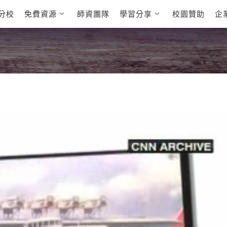
分校
免費資源
師資團隊
學習分享
校園贊助
企
英文部落格
多益秒學堂
學員故事
影音學英文
學員讚出來
英文能力
能力養成
多益課程
自然發音
英文聽力養成
雅思課程
開口溜英文
旅遊英文
全民英檢課
基礎字彙
情境閱讀
英文文法技巧
英文寫作
托福課程
Cengage TED
CNN聽力強化
Talks
新聞英文