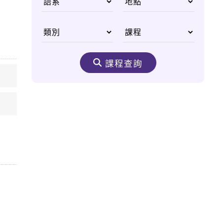
國父李光耀
從無重力太空尋找人類
醫學進步契機
課程查詢
生態之美 野生動物非
洲大遷徙
嘆為觀止的購物天堂
——杜拜購物中心
奈米機驚異大奇航成真
醫療奈米機器人問世
太空食物大進化 咖
哩、甜點樣樣來