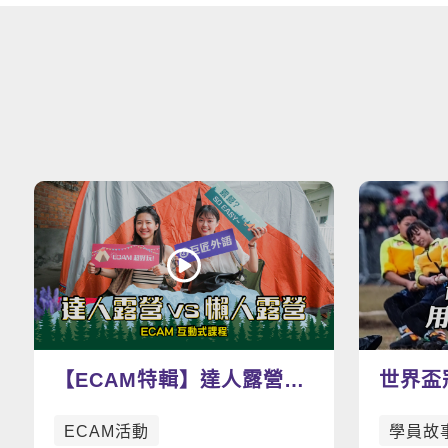
【ECAM特輯】達人露營
世界盃
vs 懶人露營
文拉開
ECAM活動
學員故
拔河隊