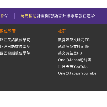
到會
🤩
萬元補助
計畫開跑!語言升級專案就在這🤩
數位學習
社群
巨匠美語數位學院
就愛嗑英文吐司FB
巨匠日語數位學院
就愛嗑英文吐司IG
巨匠電腦數位學院
英文有益思FB
OneのJapan粉絲團
巨匠美語YouTube
OneのJapan YouTube