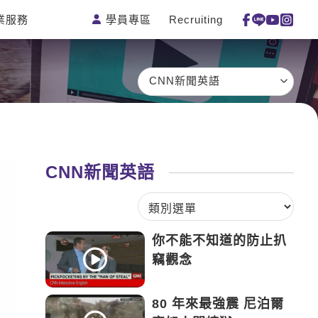
學員專區
Recruiting
業服務
測驗
活動花絮
特色課程
線上真人
更多
主題課程
日語
一對一家教
CNN新聞英語
英語俱樂
韓語
企業訓練
部
西班牙語
點讀筆教材
ECAM
外語即時
數位學習教
Let's Talk
通
材
CNN新聞英語
兒童美語
你不能不知道的防止扒
竊觀念
80 年來最強震 尼泊爾