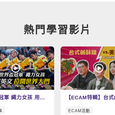
熱門學習影片
冠軍 繩力女孩 用英
【ECAM特輯】台
世界大門-景美臺師大
v.s. 美式炸雞 今天你想吃
事
ECAM活動
哪一道呢？🍗