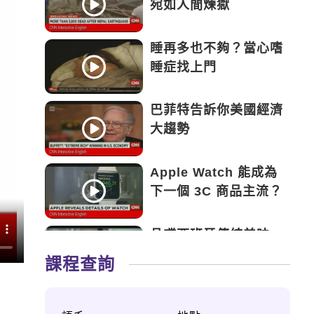
宛如人間煉獄
睡再多也不夠？當心嗜
睡症找上門
巴菲特告訴你美國經濟
大趨勢
Apple Watch 能成為
下一個 3C 商品主流？
品嚐西班牙傳統美味
——Tapas
課程查詢
永遠的鬥士——新加坡