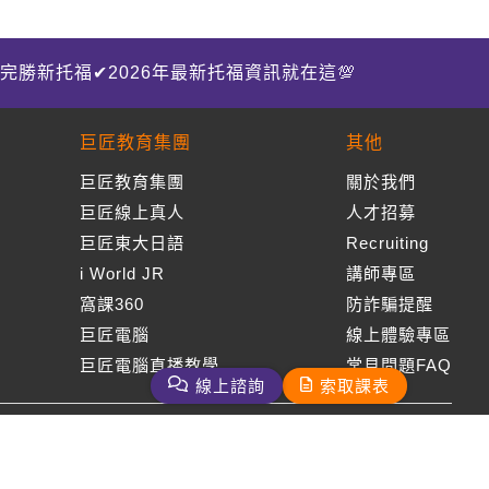
完勝新托福✔2026年最新托福資訊就在這💯
巨匠教育集團
其他
巨匠教育集團
關於我們
巨匠線上真人
人才招募
巨匠東大日語
Recruiting
i World JR
講師專區
窩課360
防詐騙提醒
巨匠電腦
線上體驗專區
巨匠電腦直播教學
常見問題FAQ
線上諮詢
索取課表
周一至周五09：00-18：00
免付費客服專線：0800-231-381