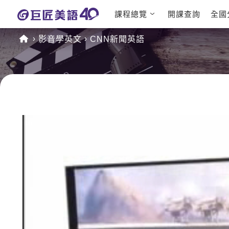
課程總覽
開課查詢
全國
日語課程總
英文檢定
影音學英文
CNN新聞英語
表
TOEIC 
英文課程總
IELTS 
表
GEPT 
英文會話
程
商用英文
TOEFL 