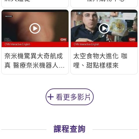
奈米機驚異大奇航成
太空食物大進化 咖
真 醫療奈米機器人問
哩、甜點樣樣來
世
看更多影片
課程查詢