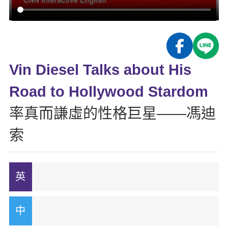
影音學英文
學員故事
IELTS 雅思課程
校園贊助
特色課程
自然發音
英文能力測驗
GEPT 全民英檢課程
學員讚出來
英文聽力養成
線上真人
主題課程
企業服務
TOEFL 托福課程
開口溜英文
活動花絮
英語俱樂部
Vin Diesel Talks about His
更多
日語
Recruiting
旅遊英文
ECAM
Road to Hollywood Stardom
韓語
一對一家教
基礎字彙
Let's Talk
率真而謙虛的性格巨星——馮迪
西班牙語
企業訓練
情境閱讀
索
外語即時通
點讀筆教材
英文文法技巧
兒童美語
數位學習教材
英文寫作
TED Talks
CNN聽力強化