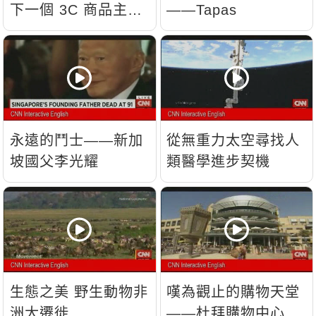
下一個 3C 商品主
——Tapas
流？
永遠的鬥士——新加
從無重力太空尋找人
坡國父李光耀
類醫學進步契機
生態之美 野生動物非
嘆為觀止的購物天堂
洲大遷徙
——杜拜購物中心