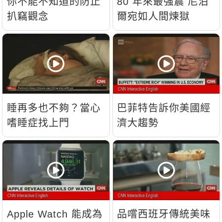
你不能不知道的防止
80 年來最強震 尼泊
扒竊觀念
爾宛如人間煉獄
睡再多也不夠？當心
巴菲特告訴你美國經
嗜睡症找上門
濟大趨勢
Apple Watch 能成為
品嚐西班牙傳統美味