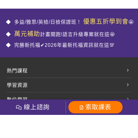
優惠五折學到會
多益/雅思/英檢/日檢保證班！
🤩
萬元補助
計畫開跑!語言升級專案就在這🤩
完勝新托福✔2026年最新托福資訊就在這💯
熱門課程
英文會話
學習資源
開口溜英文
英文部落格
數位學習
多益課程
開課查詢
線上諮詢
索取課表
巨匠美語數位學院
雅思課程
社群
學員專區
巨匠日語數位學院
全民英檢
就愛嗑英文吐司FB
Line 官方帳號
巨匠教育集團
粉絲團
Line官方
影音
Instagram
巨匠電腦數位學院
商用英文
就愛嗑英文吐司IG