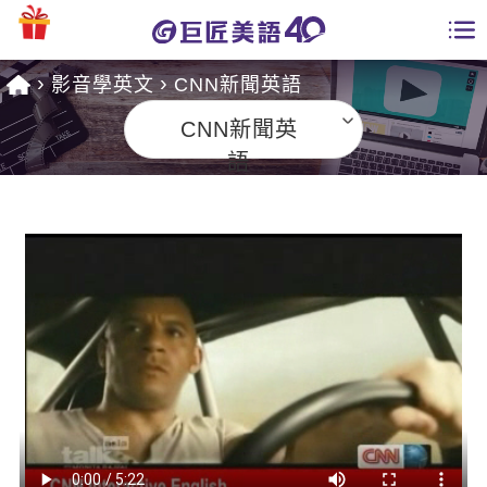
影音學英文
CNN新聞英語
學員專區
CNN新聞英
課程總覽
語
日語課程總表
開課查詢
英文課程總表
全國分校
英文會話
免費資源
商用英文
英文部落格
師資團隊
英文檢定
多益秒學堂
學習分享
能力養成
TOEIC 多益課程