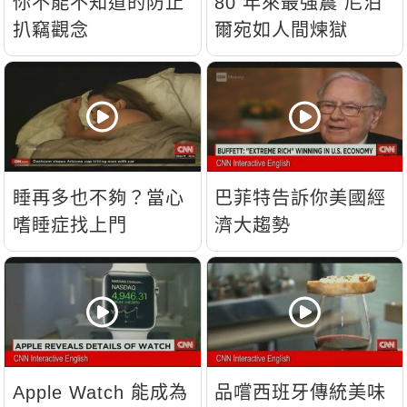
你不能不知道的防止
80 年來最強震 尼泊
扒竊觀念
爾宛如人間煉獄
睡再多也不夠？當心
巴菲特告訴你美國經
嗜睡症找上門
濟大趨勢
Apple Watch 能成為
品嚐西班牙傳統美味