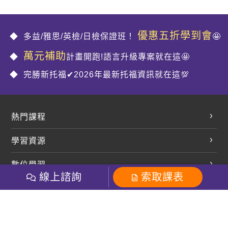
優惠五折學到會
多益/雅思/英檢/日檢保證班！
🤩
萬元補助
計畫開跑!語言升級專案就在這🤩
完勝新托福✔2026年最新托福資訊就在這💯
熱門課程
英文會話
學習資源
開口溜英文
英文部落格
數位學習
多益課程
開課查詢
線上諮詢
索取課表
巨匠美語數位學院
雅思課程
社群
學員專區
巨匠日語數位學院
全民英檢
就愛嗑英文吐司FB
Line 官方帳號
巨匠教育集團
粉絲團
Line官方
影音
Instagram
巨匠電腦數位學院
商用英文
就愛嗑英文吐司IG