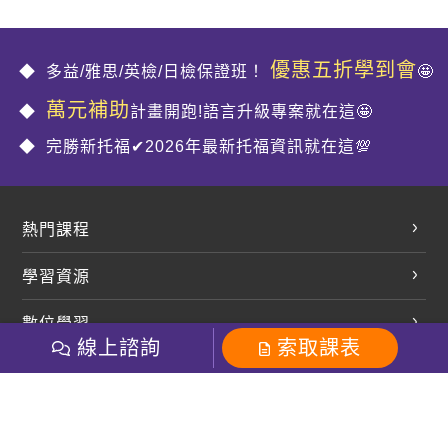
優惠五折學到會
多益/雅思/英檢/日檢保證班！
🤩
萬元補助
計畫開跑!語言升級專案就在這🤩
完勝新托福✔2026年最新托福資訊就在這💯
熱門課程
英文會話
學習資源
開口溜英文
英文部落格
數位學習
多益課程
開課查詢
線上諮詢
索取課表
巨匠美語數位學院
雅思課程
社群
學員專區
巨匠日語數位學院
全民英檢
就愛嗑英文吐司FB
Line 官方帳號
巨匠教育集團
粉絲團
Line官方
影音
Instagram
巨匠電腦數位學院
商用英文
就愛嗑英文吐司IG