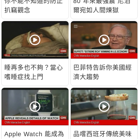
你不能不知道的防止
80 年來最強震 尼泊
扒竊觀念
爾宛如人間煉獄
睡再多也不夠？當心
巴菲特告訴你美國經
嗜睡症找上門
濟大趨勢
Apple Watch 能成為
品嚐西班牙傳統美味