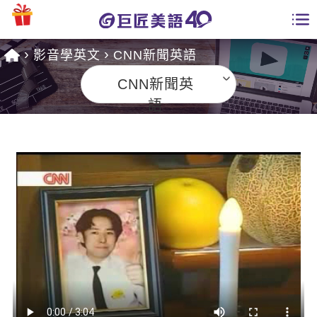
影音學英文
CNN新聞英語
學員專區
CNN新聞英
課程總覽
語
日語課程總表
開課查詢
英文課程總表
全國分校
英文會話
免費資源
商用英文
英文部落格
師資團隊
英文檢定
多益秒學堂
學習分享
能力養成
TOEIC 多益課程