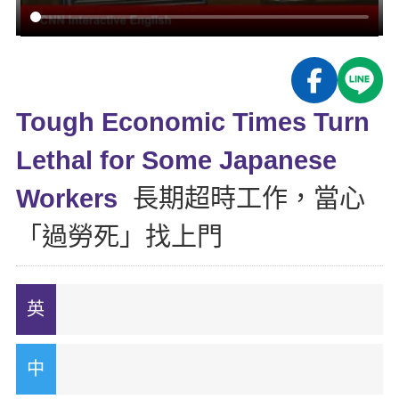
影音學英文
學員故事
IELTS 雅思課程
校園贊助
特色課程
自然發音
英文能力測驗
GEPT 全民英檢課程
學員讚出來
英文聽力養成
線上真人
主題課程
企業服務
TOEFL 托福課程
開口溜英文
活動花絮
英語俱樂部
Tough Economic Times Turn
更多
日語
Recruiting
旅遊英文
ECAM
Lethal for Some Japanese
韓語
一對一家教
基礎字彙
Let's Talk
Workers
長期超時工作，當心
西班牙語
企業訓練
情境閱讀
「過勞死」找上門
外語即時通
點讀筆教材
英文文法技巧
兒童美語
數位學習教材
英文寫作
Cengage TED Talks
CNN聽力強化