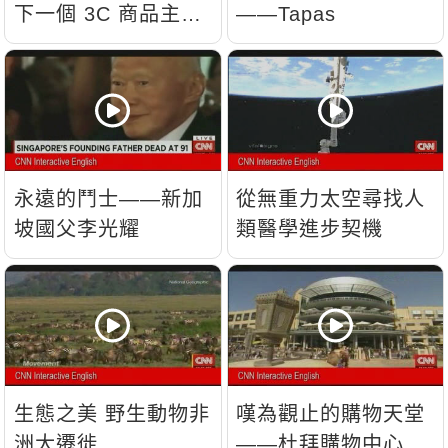
下一個 3C 商品主
——Tapas
流？
永遠的鬥士——新加
從無重力太空尋找人
坡國父李光耀
類醫學進步契機
生態之美 野生動物非
嘆為觀止的購物天堂
洲大遷徙
——杜拜購物中心