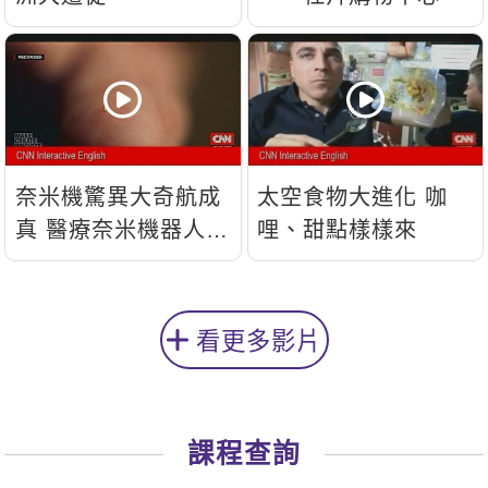
奈米機驚異大奇航成
太空食物大進化 咖
真 醫療奈米機器人問
哩、甜點樣樣來
世
看更多影片
課程查詢