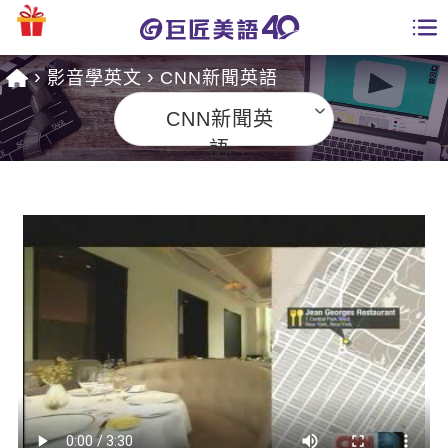
影音學英文
CNN新聞英語
學員專區
CNN新聞英
課程總覽
語
日語課程總表
開課查詢
英文課程總表
全國分校
英文會話
免費資源
商用英文
英文部落格
師資團隊
英文檢定
多益秒學堂
學習分享
能力養成
TOEIC 多益課程