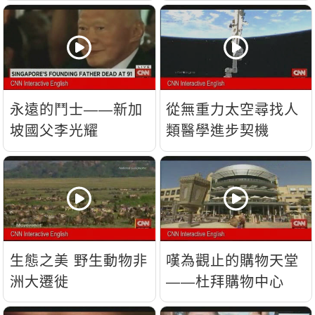
流？
永遠的鬥士——新加
從無重力太空尋找人
坡國父李光耀
類醫學進步契機
生態之美 野生動物非
嘆為觀止的購物天堂
洲大遷徙
——杜拜購物中心