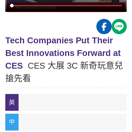
影音學英文
學員故事
IELTS 雅思課程
校園贊助
特色課程
自然發音
英文能力測驗
GEPT 全民英檢課程
學員讚出來
英文聽力養成
線上真人
主題課程
企業服務
TOEFL 托福課程
開口溜英文
活動花絮
英語俱樂部
Tech Companies Put Their
更多
日語
Recruiting
旅遊英文
ECAM
Best Innovations Forward at
韓語
一對一家教
基礎字彙
Let's Talk
CES
CES 大展 3C 新奇玩意兒
西班牙語
企業訓練
情境閱讀
搶先看
外語即時通
點讀筆教材
英文文法技巧
兒童美語
數位學習教材
英文寫作
Cengage TED Talks
CNN聽力強化