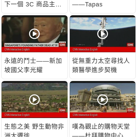
下一個 3C 商品主
——Tapas
流？
永遠的鬥士——新加
從無重力太空尋找人
坡國父李光耀
類醫學進步契機
生態之美 野生動物非
嘆為觀止的購物天堂
洲大遷徙
——杜拜購物中心