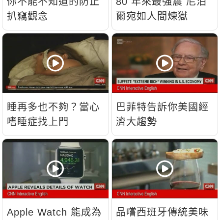
你不能不知道的防止
80 年來最強震 尼泊
扒竊觀念
爾宛如人間煉獄
睡再多也不夠？當心
巴菲特告訴你美國經
嗜睡症找上門
濟大趨勢
Apple Watch 能成為
品嚐西班牙傳統美味