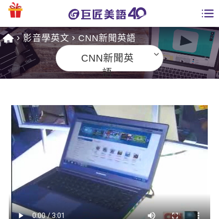
影音學英文
CNN新聞英語
學員專區
CNN新聞英
課程總覽
語
日語課程總表
開課查詢
英文課程總表
全國分校
英文會話
免費資源
商用英文
英文部落格
師資團隊
英文檢定
多益秒學堂
學習分享
能力養成
TOEIC 多益課程