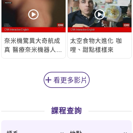
奈米機驚異大奇航成
太空食物大進化 咖
真 醫療奈米機器人問
哩、甜點樣樣來
世
看更多影片
課程查詢