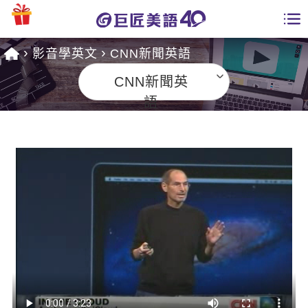
影音學英文
CNN新聞英語
學員專區
CNN新聞英
課程總覽
語
日語課程總表
開課查詢
英文課程總表
全國分校
英文會話
免費資源
商用英文
英文部落格
師資團隊
英文檢定
多益秒學堂
學習分享
能力養成
TOEIC 多益課程