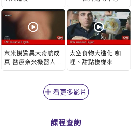
奈米機驚異大奇航成
太空食物大進化 咖
真 醫療奈米機器人問
哩、甜點樣樣來
世
看更多影片
課程查詢