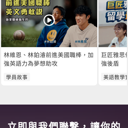
林維恩、林鉑濬前進美國職棒，加
巨匠雅思
強英語力為夢想助攻
強後盾
學員故事
美語教學
立即與我們聯繫，讓你的