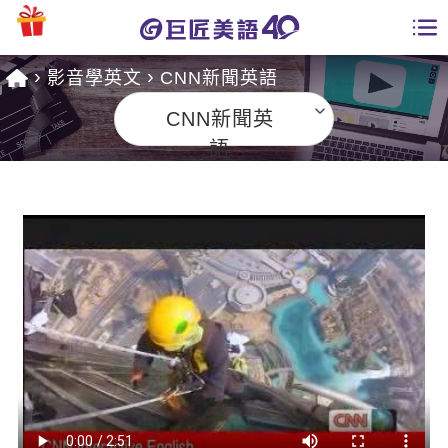
影音學英文
CNN新聞英語
學員專區
CNN新聞英
課程總覽
語
日語課程總表
開課查詢
英文課程總表
全國分校
英文會話
免費資源
商用英文
英文部落格
師資團隊
英文檢定
多益秒學堂
學習分享
能力養成
TOEIC 多益課程