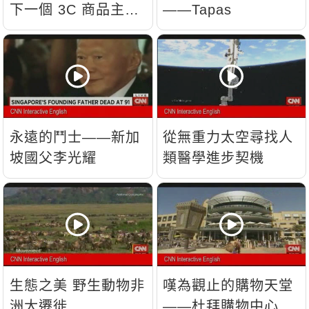
下一個 3C 商品主
——Tapas
流？
永遠的鬥士——新加
從無重力太空尋找人
坡國父李光耀
類醫學進步契機
生態之美 野生動物非
嘆為觀止的購物天堂
洲大遷徙
——杜拜購物中心