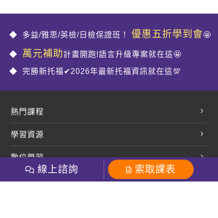
優惠五折學到會
多益/雅思/英檢/日檢保證班！
🤩
萬元補助
計畫開跑!語言升級專案就在這🤩
完勝新托福✔2026年最新托福資訊就在這💯
熱門課程
英文會話
學習資源
開口溜英文
英文部落格
數位學習
多益課程
開課查詢
線上諮詢
索取課表
巨匠美語數位學院
雅思課程
社群
學員專區
巨匠日語數位學院
全民英檢
就愛嗑英文吐司FB
Line 官方帳號
巨匠教育集團
粉絲團
Line官方
影音
Instagram
巨匠電腦數位學院
商用英文
就愛嗑英文吐司IG