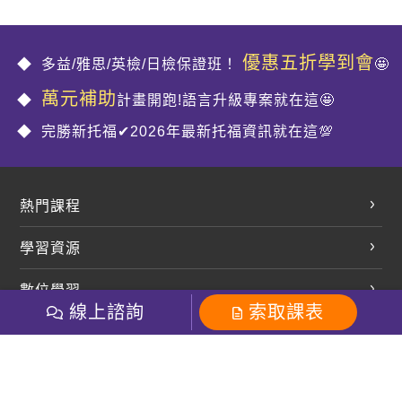
優惠五折學到會
多益/雅思/英檢/日檢保證班！
🤩
萬元補助
計畫開跑!語言升級專案就在這🤩
完勝新托福✔2026年最新托福資訊就在這💯
熱門課程
英文會話
學習資源
開口溜英文
英文部落格
數位學習
多益課程
開課查詢
線上諮詢
索取課表
巨匠美語數位學院
雅思課程
社群
學員專區
巨匠日語數位學院
全民英檢
就愛嗑英文吐司FB
Line 官方帳號
巨匠教育集團
粉絲團
Line官方
影音
Instagram
巨匠電腦數位學院
商用英文
就愛嗑英文吐司IG