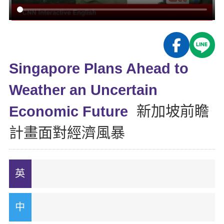
影音學英文
學員故事
IELTS 雅思課程
校園贊助
特色課程
自然發音
英文能力測驗
GEPT 全民英檢課程
學員讚出來
英文聽力養成
線上真人
主題課程
企業服務
TOEFL 托福課程
開口溜英文
活動花絮
英語俱樂部
Singapore Plans Ahead to
更多
日語
Recruiting
旅遊英文
ECAM
Weather an Uncertain
韓語
一對一家教
基礎字彙
Let's Talk
Economic Future
新加坡前瞻
西班牙語
企業訓練
情境閱讀
計畫面對經濟風暴
外語即時通
點讀筆教材
英文文法技巧
兒童美語
數位學習教材
英文寫作
TED Talks
CNN聽力強化