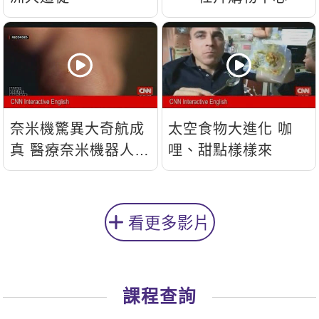
奈米機驚異大奇航成
太空食物大進化 咖
真 醫療奈米機器人問
哩、甜點樣樣來
世
看更多影片
課程查詢