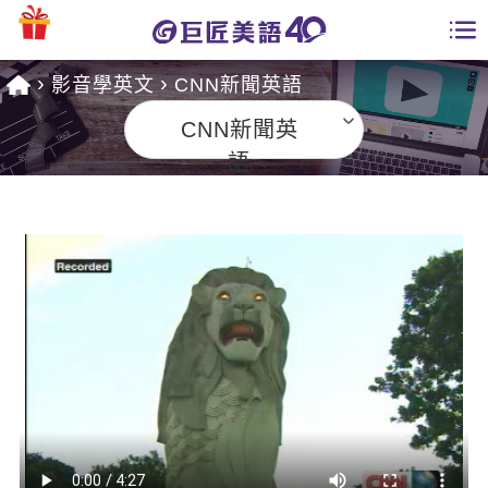
影音學英文
CNN新聞英語
學員專區
CNN新聞英
課程總覽
語
日語課程總表
開課查詢
英文課程總表
全國分校
英文會話
免費資源
商用英文
英文部落格
師資團隊
英文檢定
多益秒學堂
學習分享
能力養成
TOEIC 多益課程