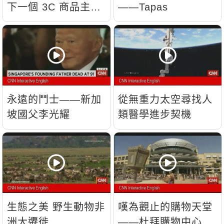
下一個 3C 商品主
——Tapas
流？
永遠的鬥士——新加
從無重力太空尋找人
坡國父李光耀
類醫學進步契機
生態之美 野生動物非
嘆為觀止的購物天堂
洲大遷徙
——杜拜購物中心