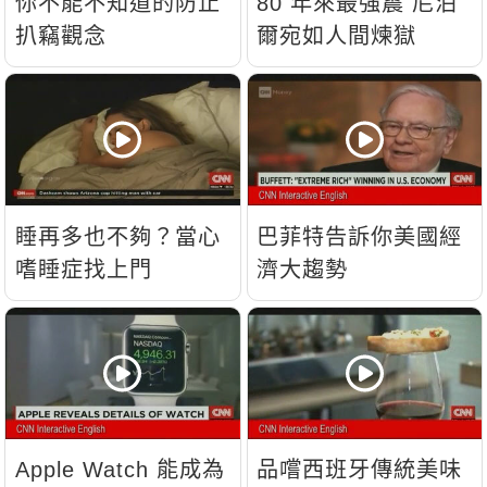
你不能不知道的防止
80 年來最強震 尼泊
扒竊觀念
爾宛如人間煉獄
睡再多也不夠？當心
巴菲特告訴你美國經
嗜睡症找上門
濟大趨勢
Apple Watch 能成為
品嚐西班牙傳統美味