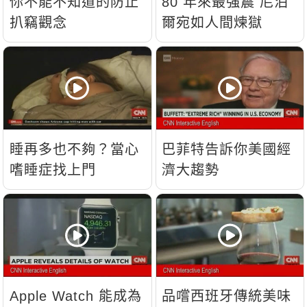
你不能不知道的防止
80 年來最強震 尼泊
扒竊觀念
爾宛如人間煉獄
睡再多也不夠？當心
巴菲特告訴你美國經
嗜睡症找上門
濟大趨勢
Apple Watch 能成為
品嚐西班牙傳統美味