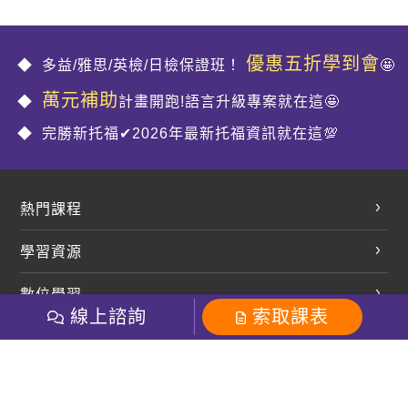
優惠五折學到會
多益/雅思/英檢/日檢保證班！
🤩
萬元補助
計畫開跑!語言升級專案就在這🤩
完勝新托福✔2026年最新托福資訊就在這💯
熱門課程
英文會話
學習資源
開口溜英文
英文部落格
數位學習
多益課程
開課查詢
線上諮詢
索取課表
巨匠美語數位學院
雅思課程
社群
學員專區
巨匠日語數位學院
全民英檢
就愛嗑英文吐司FB
Line 官方帳號
巨匠教育集團
粉絲團
Line官方
影音
Instagram
巨匠電腦數位學院
商用英文
就愛嗑英文吐司IG