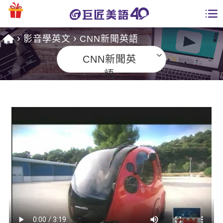
影音學英文
CNN新聞英語
學員專區
CNN新聞英
課程總覽
語
日語課程總表
開課查詢
英文課程總表
全國分校
英文會話
免費資源
商用英文
英文部落格
師資團隊
英文檢定
多益秒學堂
學習分享
能力養成
TOEIC 多益課程