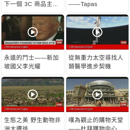
下一個 3C 商品主
——Tapas
流？
永遠的鬥士——新加
從無重力太空尋找人
坡國父李光耀
類醫學進步契機
生態之美 野生動物非
嘆為觀止的購物天堂
洲大遷徙
——杜拜購物中心