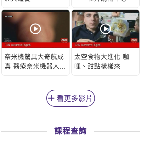
奈米機驚異大奇航成
太空食物大進化 咖
真 醫療奈米機器人問
哩、甜點樣樣來
世
看更多影片
課程查詢