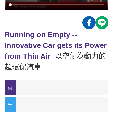
影音學英文
學員故事
IELTS 雅思課程
校園贊助
特色課程
自然發音
英文能力測驗
GEPT 全民英檢課程
學員讚出來
英文聽力養成
線上真人
主題課程
企業服務
TOEFL 托福課程
開口溜英文
活動花絮
英語俱樂部
Running on Empty --
更多
日語
Recruiting
旅遊英文
ECAM
Innovative Car gets its Power
韓語
一對一家教
基礎字彙
Let's Talk
from Thin Air
以空氣為動力的
西班牙語
企業訓練
情境閱讀
超環保汽車
外語即時通
點讀筆教材
英文文法技巧
兒童美語
數位學習教材
英文寫作
TED Talks
CNN聽力強化