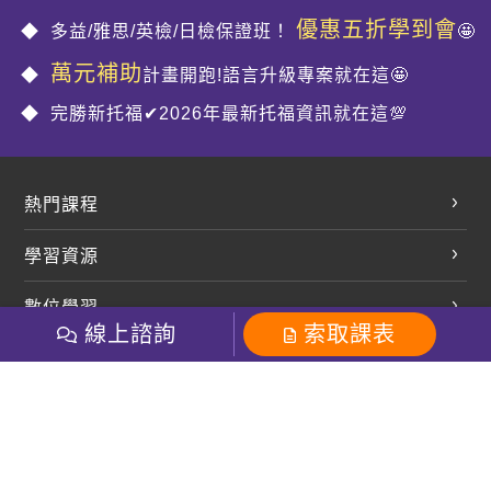
優惠五折學到會
多益/雅思/英檢/日檢保證班！
🤩
萬元補助
計畫開跑!語言升級專案就在這🤩
完勝新托福✔2026年最新托福資訊就在這💯
熱門課程
英文會話
學習資源
開口溜英文
英文部落格
數位學習
多益課程
開課查詢
線上諮詢
索取課表
巨匠美語數位學院
雅思課程
社群
學員專區
巨匠日語數位學院
全民英檢
就愛嗑英文吐司FB
Line 官方帳號
巨匠教育集團
粉絲團
Line官方
影音
Instagram
巨匠電腦數位學院
商用英文
就愛嗑英文吐司IG
巨匠教育集團
其他
英文有益思FB
巨匠線上真人