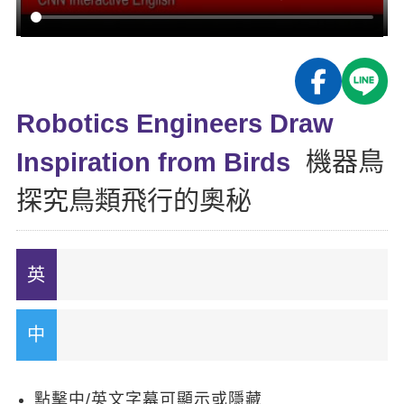
影音學英文
學員故事
IELTS 雅思課程
校園贊助
特色課程
自然發音
英文能力測驗
GEPT 全民英檢課程
學員讚出來
英文聽力養成
線上真人
主題課程
企業服務
TOEFL 托福課程
開口溜英文
活動花絮
英語俱樂部
Robotics Engineers Draw
更多
日語
Recruiting
旅遊英文
ECAM
Inspiration from Birds
機器鳥
韓語
一對一家教
基礎字彙
Let's Talk
探究鳥類飛行的奧秘
西班牙語
企業訓練
情境閱讀
外語即時通
點讀筆教材
英文文法技巧
兒童美語
數位學習教材
英文寫作
TED Talks
CNN聽力強化
點擊中/英文字幕可顯示或隱藏