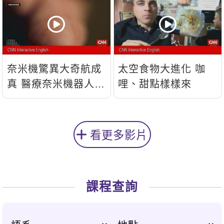
奈米機驚異大奇航成
太空食物大進化 咖
真 醫療奈米機器人問
哩、甜點樣樣來
世
看更多影片
課程查詢