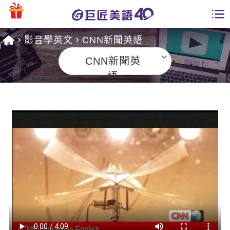
影音學英文
CNN新聞英語
學員專區
CNN新聞英
課程總覽
語
日語課程總表
開課查詢
英文課程總表
全國分校
英文會話
免費資源
商用英文
英文部落格
師資團隊
英文檢定
多益秒學堂
學習分享
能力養成
TOEIC 多益課程