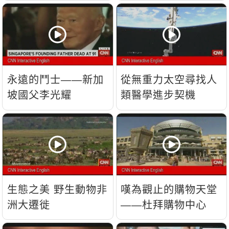
流？
永遠的鬥士——新加
從無重力太空尋找人
坡國父李光耀
類醫學進步契機
生態之美 野生動物非
嘆為觀止的購物天堂
洲大遷徙
——杜拜購物中心