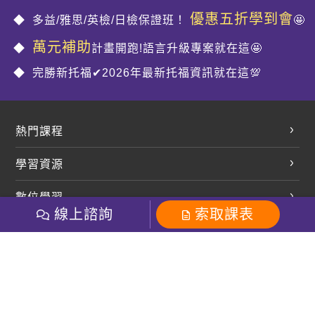
優惠五折學到會
多益/雅思/英檢/日檢保證班！
🤩
萬元補助
計畫開跑!語言升級專案就在這🤩
完勝新托福✔2026年最新托福資訊就在這💯
熱門課程
英文會話
學習資源
開口溜英文
英文部落格
數位學習
多益課程
開課查詢
線上諮詢
索取課表
巨匠美語數位學院
雅思課程
社群
學員專區
巨匠日語數位學院
全民英檢
就愛嗑英文吐司FB
Line 官方帳號
巨匠教育集團
粉絲團
Line官方
影音
Instagram
巨匠電腦數位學院
商用英文
就愛嗑英文吐司IG
巨匠教育集團
其他
英文有益思FB
巨匠線上真人