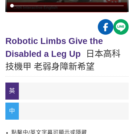
影音學英文
學員故事
IELTS 雅思課程
校園贊助
特色課程
自然發音
英文能力測驗
GEPT 全民英檢課程
學員讚出來
英文聽力養成
線上真人
主題課程
企業服務
TOEFL 托福課程
開口溜英文
活動花絮
英語俱樂部
Robotic Limbs Give the
更多
日語
Recruiting
旅遊英文
ECAM
Disabled a Leg Up
日本高科
韓語
一對一家教
基礎字彙
Let's Talk
技機甲 老弱身障新希望
西班牙語
企業訓練
情境閱讀
外語即時通
點讀筆教材
英文文法技巧
兒童美語
數位學習教材
英文寫作
Cengage TED Talks
CNN聽力強化
點擊中/英文字幕可顯示或隱藏