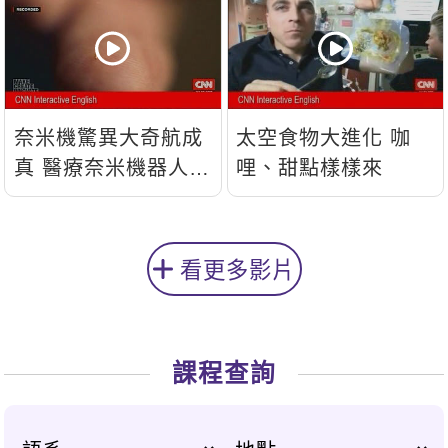
奈米機驚異大奇航成
太空食物大進化 咖
真 醫療奈米機器人問
哩、甜點樣樣來
世
看更多影片
課程查詢