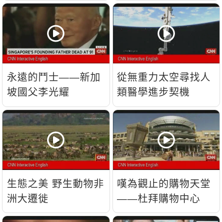
流？
永遠的鬥士——新加
從無重力太空尋找人
坡國父李光耀
類醫學進步契機
生態之美 野生動物非
嘆為觀止的購物天堂
洲大遷徙
——杜拜購物中心