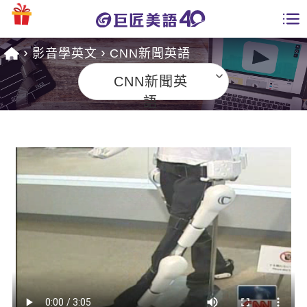
影音學英文
CNN新聞英語
學員專區
CNN新聞英
課程總覽
語
日語課程總表
開課查詢
英文課程總表
全國分校
英文會話
免費資源
商用英文
英文部落格
師資團隊
英文檢定
多益秒學堂
學習分享
能力養成
TOEIC 多益課程