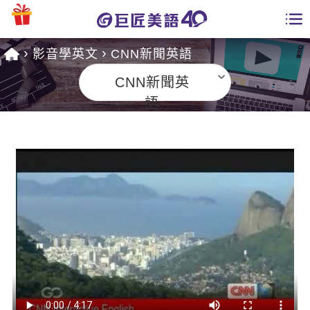
影音學英文
CNN新聞英語
學員專區
CNN新聞英
課程總覽
語
日語課程總表
開課查詢
英文課程總表
全國分校
英文會話
免費資源
商用英文
英文部落格
師資團隊
英文檢定
多益秒學堂
學習分享
能力養成
TOEIC 多益課程