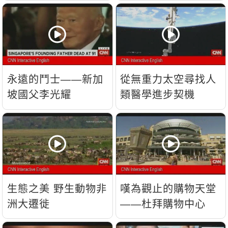
流？
永遠的鬥士——新加
從無重力太空尋找人
坡國父李光耀
類醫學進步契機
生態之美 野生動物非
嘆為觀止的購物天堂
洲大遷徙
——杜拜購物中心