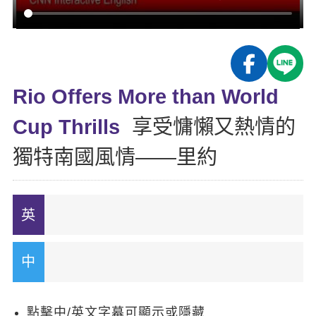
影音學英文
學員故事
IELTS 雅思課程
校園贊助
特色課程
自然發音
英文能力測驗
GEPT 全民英檢課程
學員讚出來
英文聽力養成
線上真人
主題課程
企業服務
TOEFL 托福課程
開口溜英文
活動花絮
英語俱樂部
Rio Offers More than World
更多
日語
Recruiting
旅遊英文
ECAM
Cup Thrills
享受慵懶又熱情的
韓語
一對一家教
基礎字彙
Let's Talk
獨特南國風情——里約
西班牙語
企業訓練
情境閱讀
外語即時通
點讀筆教材
英文文法技巧
兒童美語
數位學習教材
英文寫作
TED Talks
CNN聽力強化
點擊中/英文字幕可顯示或隱藏