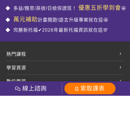
優惠五折學到會
多益/雅思/英檢/日檢保證班！
🤩
萬元補助
計畫開跑!語言升級專案就在這🤩
完勝新托福✔2026年最新托福資訊就在這💯
熱門課程
英文會話
學習資源
開口溜英文
英文部落格
數位學習
多益課程
開課查詢
線上諮詢
索取課表
巨匠美語數位學院
雅思課程
社群
學員專區
巨匠日語數位學院
全民英檢
就愛嗑英文吐司FB
Line 官方帳號
巨匠教育集團
粉絲團
Line官方
影音
Instagram
巨匠電腦數位學院
商用英文
就愛嗑英文吐司IG
巨匠教育集團
其他
英文有益思FB
巨匠線上真人