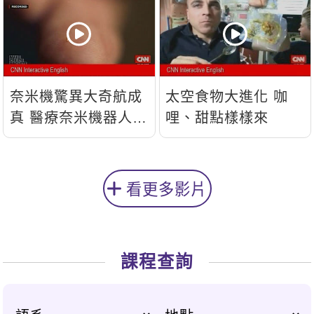
奈米機驚異大奇航成
太空食物大進化 咖
真 醫療奈米機器人問
哩、甜點樣樣來
世
看更多影片
課程查詢