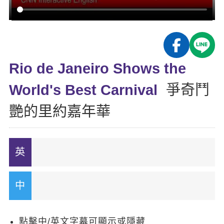
影音學英文
學員故事
IELTS 雅思課程
校園贊助
特色課程
自然發音
英文能力測驗
GEPT 全民英檢課程
學員讚出來
英文聽力養成
線上真人
主題課程
企業服務
TOEFL 托福課程
開口溜英文
活動花絮
英語俱樂部
Rio de Janeiro Shows the
更多
日語
Recruiting
旅遊英文
ECAM
World's Best Carnival
爭奇鬥
韓語
一對一家教
基礎字彙
Let's Talk
艷的里約嘉年華
西班牙語
企業訓練
情境閱讀
外語即時通
點讀筆教材
英文文法技巧
兒童美語
數位學習教材
英文寫作
Cengage TED Talks
CNN聽力強化
點擊中/英文字幕可顯示或隱藏