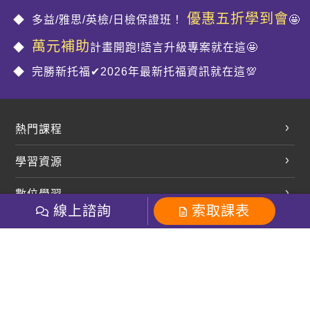
優惠五折學到會
多益/雅思/英檢/日檢保證班！
🤩
萬元補助
計畫開跑!語言升級專案就在這🤩
完勝新托福✔2026年最新托福資訊就在這💯
熱門課程
英文會話
學習資源
開口溜英文
英文部落格
數位學習
多益課程
開課查詢
線上諮詢
索取課表
巨匠美語數位學院
雅思課程
社群
學員專區
巨匠日語數位學院
全民英檢
就愛嗑英文吐司FB
Line 官方帳號
巨匠教育集團
粉絲團
Line官方
影音
Instagram
巨匠電腦數位學院
商用英文
就愛嗑英文吐司IG
巨匠教育集團
其他
英文有益思FB
巨匠線上真人