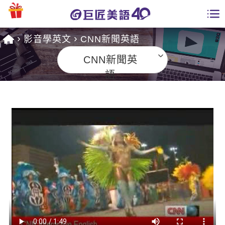
影音學英文
CNN新聞英語
學員專區
CNN新聞英
課程總覽
語
日語課程總表
開課查詢
英文課程總表
全國分校
英文會話
免費資源
商用英文
英文部落格
師資團隊
英文檢定
多益秒學堂
學習分享
能力養成
TOEIC 多益課程