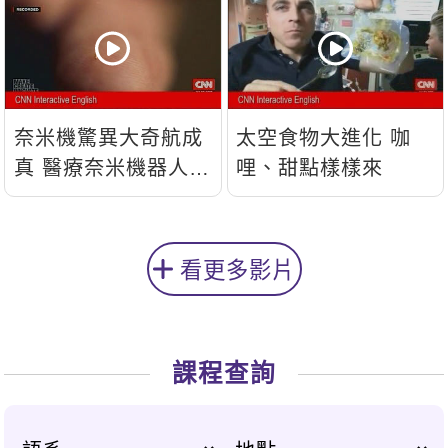
奈米機驚異大奇航成
太空食物大進化 咖
真 醫療奈米機器人問
哩、甜點樣樣來
世
看更多影片
課程查詢