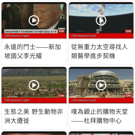
流？
永遠的鬥士——新加
從無重力太空尋找人
坡國父李光耀
類醫學進步契機
生態之美 野生動物非
嘆為觀止的購物天堂
洲大遷徙
——杜拜購物中心