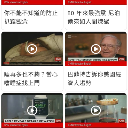
你不能不知道的防止
80 年來最強震 尼泊
扒竊觀念
爾宛如人間煉獄
睡再多也不夠？當心
巴菲特告訴你美國經
嗜睡症找上門
濟大趨勢