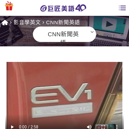
影音學英文
CNN新聞英語
學員專區
CNN新聞英
課程總覽
語
日語課程總表
開課查詢
英文課程總表
全國分校
英文會話
免費資源
商用英文
英文部落格
師資團隊
英文檢定
多益秒學堂
學習分享
能力養成
TOEIC 多益課程