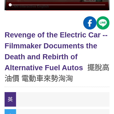
影音學英文
學員故事
IELTS 雅思課程
校園贊助
特色課程
自然發音
英文能力測驗
GEPT 全民英檢課程
學員讚出來
英文聽力養成
線上真人
主題課程
企業服務
TOEFL 托福課程
開口溜英文
活動花絮
英語俱樂部
Revenge of the Electric Car --
更多
日語
Recruiting
旅遊英文
ECAM
Filmmaker Documents the
韓語
一對一家教
基礎字彙
Let's Talk
Death and Rebirth of
西班牙語
企業訓練
情境閱讀
Alternative Fuel Autos
擺脫高
外語即時通
點讀筆教材
英文文法技巧
油價 電動車來勢洶洶
兒童美語
數位學習教材
英文寫作
Cengage TED Talks
CNN聽力強化