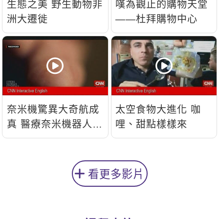
生態之美 野生動物非
嘆為觀止的購物天堂
洲大遷徙
——杜拜購物中心
奈米機驚異大奇航成
太空食物大進化 咖
真 醫療奈米機器人問
哩、甜點樣樣來
世
看更多影片