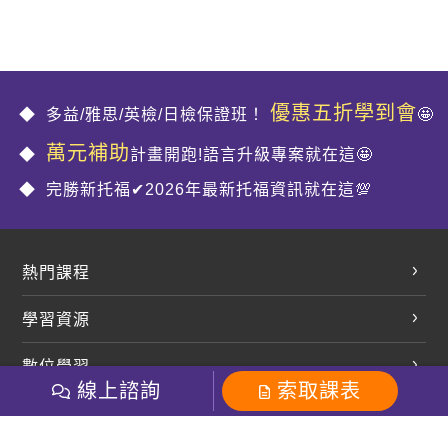
優惠五折學到會
多益/雅思/英檢/日檢保證班！
🤩
萬元補助
計畫開跑!語言升級專案就在這🤩
完勝新托福✔2026年最新托福資訊就在這💯
熱門課程
英文會話
學習資源
開口溜英文
英文部落格
數位學習
多益課程
開課查詢
線上諮詢
索取課表
巨匠美語數位學院
雅思課程
社群
學員專區
巨匠日語數位學院
全民英檢
就愛嗑英文吐司FB