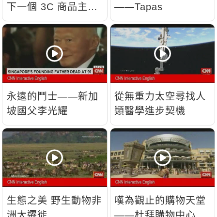
下一個 3C 商品主
——Tapas
流？
永遠的鬥士——新加
從無重力太空尋找人
坡國父李光耀
類醫學進步契機
生態之美 野生動物非
嘆為觀止的購物天堂
洲大遷徙
——杜拜購物中心