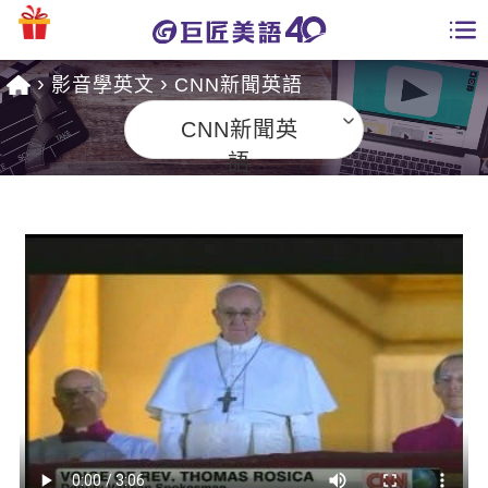
影音學英文
CNN新聞英語
學員專區
CNN新聞英
課程總覽
語
日語課程總表
開課查詢
英文課程總表
全國分校
英文會話
免費資源
商用英文
英文部落格
師資團隊
英文檢定
多益秒學堂
學習分享
能力養成
TOEIC 多益課程