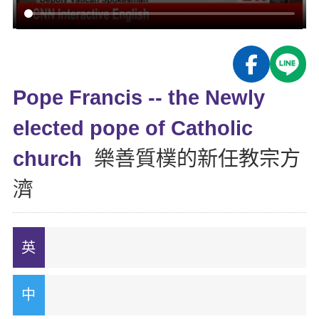
影音學英文
學員故事
IELTS 雅思課程
校園贊助
特色課程
自然發音
英文能力測驗
GEPT 全民英檢課程
學員讚出來
英文聽力養成
線上真人
主題課程
企業服務
TOEFL 托福課程
開口溜英文
活動花絮
英語俱樂部
Pope Francis -- the Newly
更多
日語
Recruiting
旅遊英文
ECAM
elected pope of Catholic
韓語
一對一家教
基礎字彙
Let's Talk
church
樂善質樸的新任教宗方
西班牙語
企業訓練
情境閱讀
濟
外語即時通
點讀筆教材
英文文法技巧
兒童美語
數位學習教材
英文寫作
Cengage TED Talks
CNN聽力強化