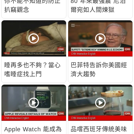
你不能不知道的防止
80 年來最強震 尼泊
扒竊觀念
爾宛如人間煉獄
睡再多也不夠？當心
巴菲特告訴你美國經
嗜睡症找上門
濟大趨勢
Apple Watch 能成為
品嚐西班牙傳統美味