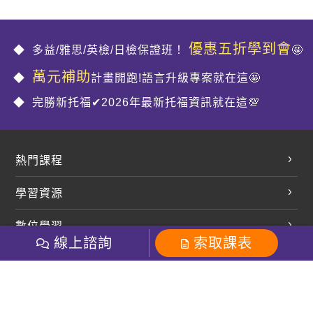
優惠五折學到會
多益/雅思/英檢/日檢保證班！
🤩
萬元補助
計畫開跑!語言升級專案就在這🤩
完勝新托福✔2026年最新托福資訊就在這💯
熱門課程
英文會話
學習資源
開口溜英文
英文部落格
數位學習
多益課程
開課查詢
線上諮詢
索取課表
巨匠美語數位學院
雅思課程
社群
學員專區
巨匠日語數位學院
全民英檢
就愛嗑英文吐司FB
Line 官方帳號
巨匠教育集團
粉絲團
Line官方
影音
Instagram
巨匠電腦數位學院
商用英文
就愛嗑英文吐司IG