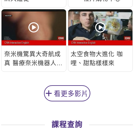
奈米機驚異大奇航成
太空食物大進化 咖
真 醫療奈米機器人問
哩、甜點樣樣來
世
看更多影片
課程查詢