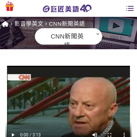
影音學英文
CNN新聞英語
學員專區
CNN新聞英
課程總覽
語
日語課程總表
開課查詢
英文課程總表
全國分校
英文會話
免費資源
商用英文
英文部落格
師資團隊
英文檢定
多益秒學堂
學習分享
能力養成
TOEIC 多益課程