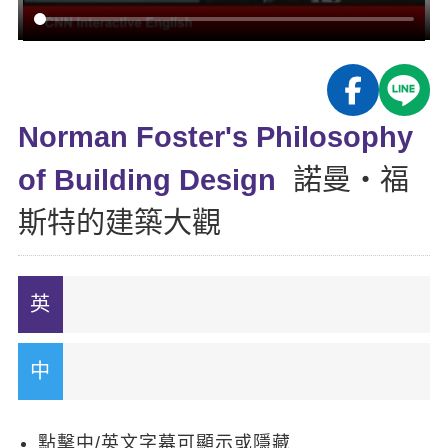
影音學英文
學員故事
IELTS 雅思課程
校園贊助
特色課程
自然發音
英文能力測驗
GEPT 全民英檢課程
學員讚出來
英文聽力養成
線上真人
主題課程
企業服務
TOEFL 托福課程
開口溜英文
活動花絮
英語俱樂部
Norman Foster's Philosophy
更多
日語
Recruiting
旅遊英文
ECAM
of Building Design
諾曼‧福
韓語
一對一家教
基礎字彙
Let's Talk
斯特的建築大觀
西班牙語
企業訓練
情境閱讀
外語即時通
點讀筆教材
英文文法技巧
兒童美語
數位學習教材
英文寫作
Cengage TED Talks
CNN聽力強化
點擊中/英文字幕可顯示或隱藏