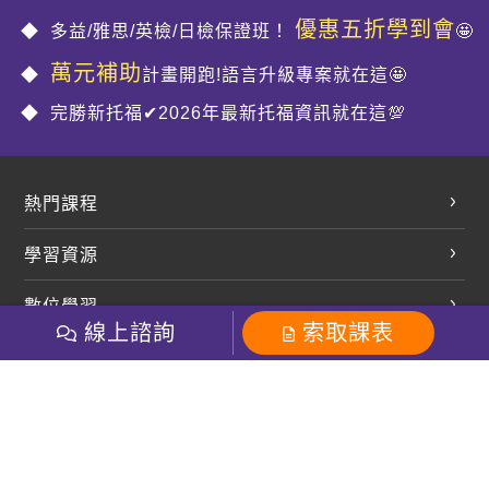
優惠五折學到會
多益/雅思/英檢/日檢保證班！
🤩
萬元補助
計畫開跑!語言升級專案就在這🤩
完勝新托福✔2026年最新托福資訊就在這💯
熱門課程
英文會話
學習資源
開口溜英文
英文部落格
數位學習
多益課程
開課查詢
線上諮詢
索取課表
巨匠美語數位學院
雅思課程
社群
學員專區
巨匠日語數位學院
全民英檢
就愛嗑英文吐司FB
Line 官方帳號
巨匠教育集團
粉絲團
Line官方
影音
Instagram
巨匠電腦數位學院
商用英文
就愛嗑英文吐司IG
巨匠教育集團
其他
英文有益思FB
巨匠線上真人