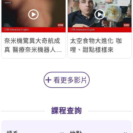
奈米機驚異大奇航成
太空食物大進化 咖
真 醫療奈米機器人問
哩、甜點樣樣來
世
看更多影片
課程查詢