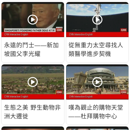
流？
永遠的鬥士——新加
從無重力太空尋找人
坡國父李光耀
類醫學進步契機
生態之美 野生動物非
嘆為觀止的購物天堂
洲大遷徙
——杜拜購物中心